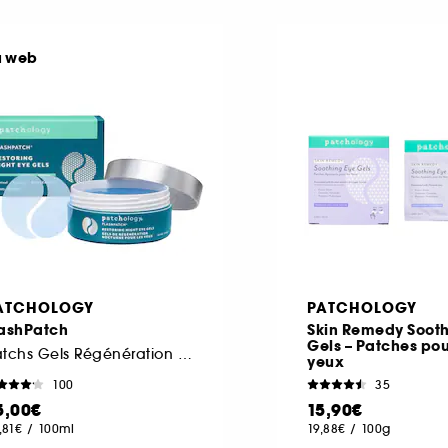
u web
ATCHOLOGY
PATCHOLOGY
lashPatch
Skin Remedy Sooth
Gels – Patches pou
Patchs Gels Régénération Nocturne pour les Yeux
yeux
100
35
5,00€
15,90€
,81€
/
100ml
19,88€
/
100g