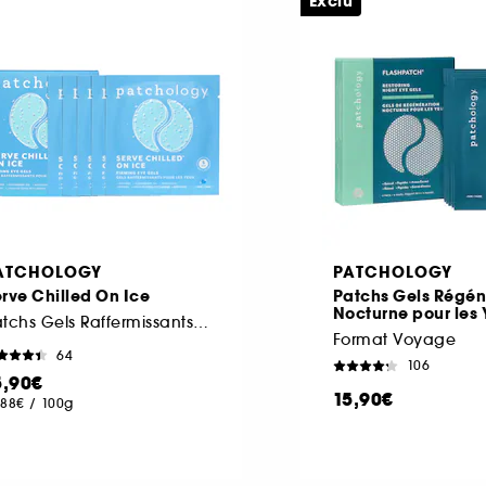
Exclu
ATCHOLOGY
PATCHOLOGY
rve Chilled On Ice
Patchs Gels Régén
Nocturne pour les
Patchs Gels Raffermissants Pour Les Yeux
Format Voyage
64
106
5,90€
15,90€
,88€
/
100g