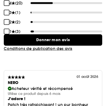
4
(20)
3
(1)
2
(2)
1
(3)
Donner mon avis
Conditions de publication des avis
01 août 2026
NERO
Acheteur vérifié et récompensé
Utilise ce produit depuis 6 mois
J’adore !
Patch très rafraichissant ! un pur bonheur