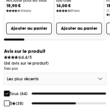
Nocturne pour les Yeux
Eye Gels
P
15,90 €
14,00 €
1
Format Voyage
Patches gels illuminateurs pou
106
avis
89
avis
17
Ajouter au panier
Ajouter au panier
Avis sur le produit
4.4/5
(64 avis sur le produit)
Trier par
Les plus récents
Tous (64)
5
(38)