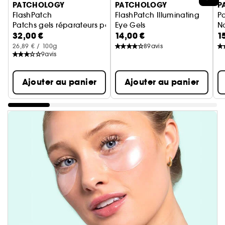
PATCHOLOGY
PATCHOLOGY
P
FlashPatch
FlashPatch Illuminating
P
Patchs gels réparateurs pour les yeux nocturnes
Eye Gels
No
32,00 €
14,00 €
1
Patches gels illuminateurs pou
F
26,89 € / 100g
89
avis
9
avis
Ajouter au panier
Ajouter au panier