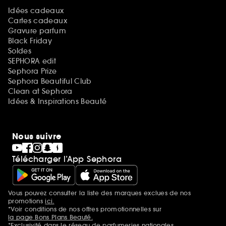
Idées cadeaux
Cartes cadeaux
Gravure parfum
Black Friday
Soldes
SEPHORA edit
Sephora Prize
Sephora Beautiful Club
Clean at Sephora
Idées & Inspirations Beauté
Nous suivre
Télécharger l’App Sephora
Vous pouvez consulter la liste des marques exclues de nos
Mentions additionnelles
promotions
ici.
*Voir conditions de nos offres promotionnelles sur
la page Bons Plans Beauté.
*Exclusivité dans le réseau de parfumeries nationales.