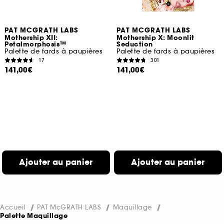
PAT MCGRATH LABS
PAT MCGRATH LABS
Mothership XII:
Mothership X: Moonlit
Petalmorphosis™
Seduction
Palette de fards à paupières
Palette de fards à paupières
17
301
141,00€
141,00€
Ajouter au panier
Ajouter au panier
Accueil
PAT McGRATH LABS
Maquillage
Palette Maquillage