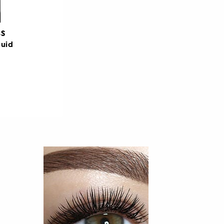
BS
quid