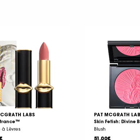
MCGRATH LABS
PAT MCGRATH LA
trance™
Skin Fetish: Divine 
 à Lèvres
Blush
€
51,00€