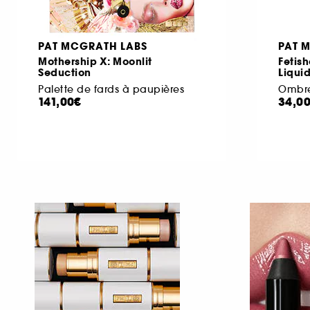
PAT MCGRATH LABS
PAT 
Mothership X: Moonlit
Fetis
Seduction
Liqui
Palette de fards à paupières
Ombre
141,00€
34,0