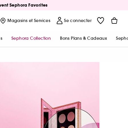
Avent Sephora Favorites
Magasins
et Services
Se connecter
s
Sephora Collection
Bons Plans & Cadeaux
Sepho