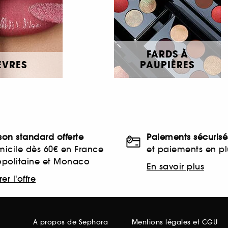
FARDS À
ÈVRES
PAUPIÈRES
ison standard offerte
Paiements sécurisé
icile dès 60€ en France
et paiements en plu
opolitaine et Monaco
En savoir plus
er l'offre
A propos de Sephora
Mentions légales et CGU