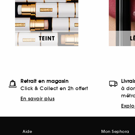
TEINT
L
Retrait en magasin
Livra
Click & Collect en 2h offert
à dom
métr
En savoir plus
Explor
Aide
Mon Sephora