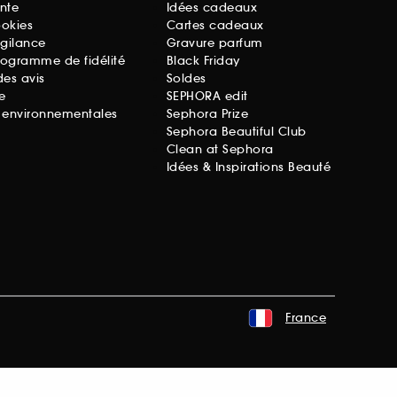
nte
Idées cadeaux
ookies
Cartes cadeaux
igilance
Gravure parfum
rogramme de fidélité
Black Friday
des avis
Soldes
e
SEPHORA edit
s environnementales
Sephora Prize
Sephora Beautiful Club
Clean at Sephora
Idées & Inspirations Beauté
France