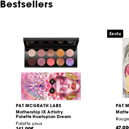
Bestsellers
Exclu
PAT MCGRATH LABS
PAT 
Mothership IX Artistry
Matte
Palette Huetopian Dream
Rouge
Palette yeux
47,00
141,00€