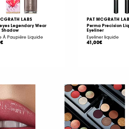
MCGRATH LABS
PAT MCGRATH LA
heyes Legendary Wear
Perma Precision Li
d Shadow
Eyeliner
 À Paupière Liquide
Eyeliner liquide
0€
41,00€