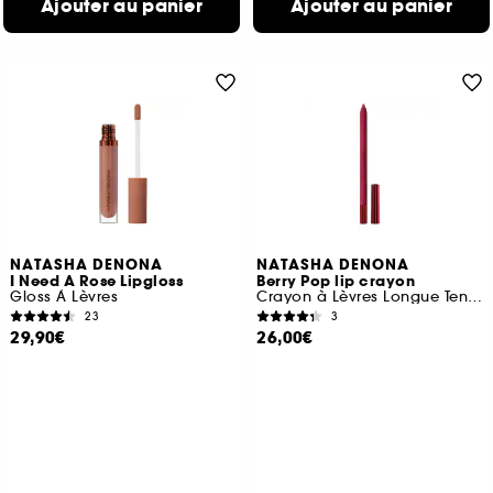
Ajouter au panier
Ajouter au panier
NATASHA DENONA
NATASHA DENONA
I Need A Rose Lipgloss
Berry Pop lip crayon
Gloss À Lèvres
Crayon à Lèvres Longue Tenue
23
3
29,90€
26,00€