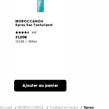
MOROCCANOIL
Spray Sec Texturisant
442
31,00€
15,12€
/
100ml
Ajouter au panier
Accueil
MOROCCANOIL
Coiffant et Fixant
Spray