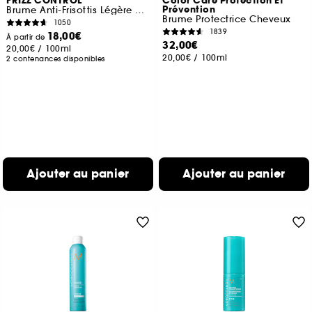
FRIZZ CONTROL
Color Care Protection Et
Prévention
Brume Anti-Frisottis Légère pour cheveux Doux et Soyeux
Brume Protectrice Cheveux
1050
1839
18,00€
À partir de
32,00€
20,00€
/
100ml
20,00€
/
100ml
2 contenances disponibles
Ajouter au panier
Ajouter au panier