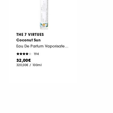
THE 7 VIRTUES
Coconut Sun
Eau De Parfum Vaporisateur de Voyage
194
32,00€
320,00€
/
100ml