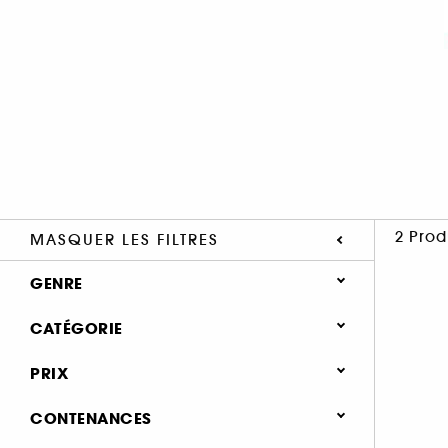
2 Prod
MASQUER LES FILTRES
GENRE
Femme (2)
CATÉGORIE
Parfum
PRIX
Notes olfactives
CONTENANCES
Parfum floral (7)