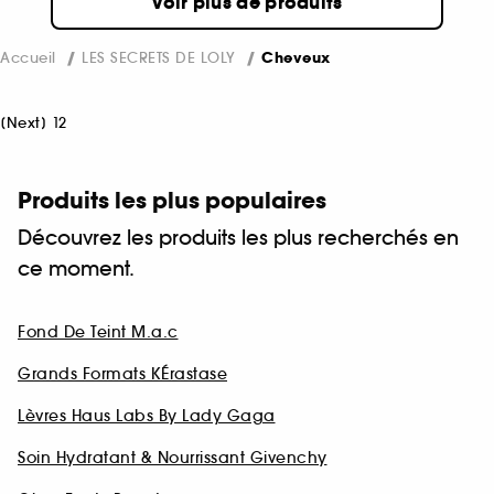
Voir plus de produits
Accueil
LES SECRETS DE LOLY
Cheveux
[
Next
]
1
2
Produits les plus populaires
Découvrez les produits les plus recherchés en
ce moment.
Fond De Teint M.a.c
Grands Formats KÉrastase
Lèvres Haus Labs By Lady Gaga
Soin Hydratant & Nourrissant Givenchy