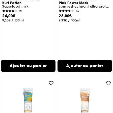
Kurl Potion
Pink Power Mask
Superfood milk
Soin restructurant ultra protéiné
21
16
24,00€
28,00€
9,60€
/
100ml
9,33€
/
100ml
Ajouter au panier
Ajouter au panier