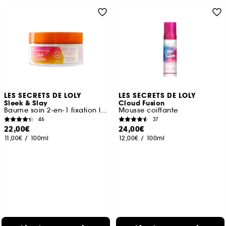
LES SECRETS DE LOLY
LES SECRETS DE LOLY
Sleek & Slay
Cloud Fusion
Baume soin 2-en-1 fixation longue tenue et anti-casse
Mousse coiffante
46
37
22,00€
24,00€
11,00€
/
100ml
12,00€
/
100ml