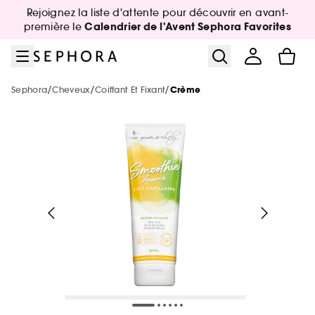
Aller au menu
Aller au contenu principal
Aller au pied de page
Rejoignez la liste d'attente pour découvrir en avant-
Nouveautés & Tendances
Bons plans & Cadeaux
Sephora Collection
Summer Vibes
Corps & Bain
Soin Visage
Maquillage
Cheveux
Marques
Parfum
Calendrier de l'Avent Sephora Favorites
première le
Voir tout
Voir tout
Voir tout
Voir tout
Voir tout
Voir tout
Voir tout
Voir tout
Voir tout
Voir tout
/
/
/
Sephora
Cheveux
Coiffant Et Fixant
Crème
Sélection été par catégorie
Nouvelles marques
-25% sur une sélection maquillage
Jusqu'à -30% sur une sélection de
Jusqu'à -30% sur une sélection soin
Jusqu'à -30% sur une sélection soin
Jusqu'à -30% sur une sélection cheveux
De A à Z
Voir tout
Tous nos bons plans beauté
parfums
Voir tout
Voir tout
Nouveautés par catégorie
Top marques
Nos offres web
Protection solaire & bronzage
Nouveautés
Nouveautés
Nouveautés
-25% sur une sélection de la marque
Nouveautés
Nouveautés
REDKEN
Maquillage
Phlur
Voir tout
Voir tout
Voir tout
Minis & formats voyage 🧳
Marques tendances
Meilleures ventes 🔥
Meilleures ventes 🔥
Meilleures ventes 🔥
The Next BIG Thing
Nouveau! Collection corps & bain
Exclusions des promotions
Meilleures ventes 🔥
Nouveautés
Parfum
Merit Beauty
Maquillage
Sephora Collection
Parfum : Jusqu'à -30% sur une sélection
Voir tout
Voir tout
Uniquement chez Sephora
Look de festival
Uniquement chez Sephora
Uniquement chez Sephora
Minis & formats voyage🧳
Nouveautés testées en vidéo
Meilleures ventes 🔥
Cadeaux des marques 🎁
Soin visage & corps
Medicube
Uniquement chez Sephora
Meilleures ventes 🔥
Parfum
Dior
Maquillage : -25% sur une sélection
Minis coffrets
Kayali
Voir tout
Maquillage
Petits prix
Minis & formats voyage🧳
Minis & formats voyage🧳
Coffret corps & bain
Maquillage mariée & invitée 💐
Marques testées en vidéo
Cartes cadeaux
Cheveux
Anua
Soin Visage
Erborian
Soin : Jusqu'à -30% sur une sélection
Minis & formats voyage🧳
Uniquement chez Sephora
Favoris format voyage
Yepoda
Charlotte Tilbury
Authentic Beauty Concept
Voir tout
Produits solaires corps
Beauty Trends
Soin visage
Beauty Trends
Coffrets maquillage
Coffret Soin Visage
Sephora Prize 🏆
Corps & Bain
Chanel
Cheveux : Jusqu'à -30% sur une sélection
Kérastase