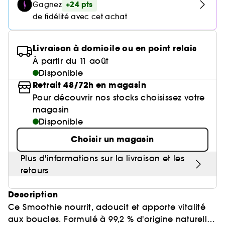
Poudre libre
Gravure personnalisée
Compléments alimentaires cheveux
Palette Teint
Masque crème
Anti-pelliculaire & apaisant
+24 pts
Gagnez
Base lèvres & Repulpeur
Soin anti-imperfections
Cheveux ondulés, bouclés, frisés
Crayon yeux & khôl
Sephora Collection fête ses 30 ans
Voir tout
Lisseur & boucleur
de fidélité avec cet achat
Accessoires maquillage
Rasage
Bar à sourcils Benefit
Contour des yeux
Sérum et huile
Poudre matifiante
Définition des boucles & ondulations
Lip combo
Parfums rechargeables 💛
Sephora Collection
Soin anti-rougeurs
Cheveux fins & sans volume
Base paupière
Coffret Soin
Sèche cheveux
Soin des lèvres
Soin entretien couleur
Démaquillant & Nettoyant
Contouring
Démaquillant
Anti chute
Livraison à domicile ou en point relais
Soin anti-rides & anti-âge
Cheveux colorés & méchés
Faux-cils
Bougies parfumées
Clean at Sephora 💛
Soin Hydratant & Défatigant
À partir du 11 août
Gommage & peeling visage
Parfum cheveux
BB crème & CC crème
Protection solaire
Voir tout
Disponible
Accessoires visage
Sephora Collection
Soin hydratant
Cheveux blonds décolorés
Nettoyant & Gommage
Retrait 48/72h en magasin
Bien-être
Huile visage
Shampoing solide
Quiz soin cheveux
Crème teintée
Protection chaleur
Nettoyant Moussant Visage
Pour découvrir nos stocks choisissez votre
Soin anti tache
Voir tout
Clean at Sephora 💛
Sephora Collection
Soin anti-cernes
Soin des cils et sourcils
Gommage cuir chevelu
magasin
Palette Teint
Voir tout
Parfums à petits prix
Lotion tonique
Soin pour les pores
Disponible
Gua Sha & rouleau visage
Soin anti âge
Soin ciblé
Clean at Sephora 💛
Trouvez le fond de teint parfait
Parfum d'intérieur
Eau micellaire
Choisir un magasin
Soin éclat & anti-Fatigue
Appareil beauté visage
BB crème & CC crème
Huiles essentielles
Plus d'informations sur la livraison et les
Soin matifiant
Brosse nettoyante
retours
Description
Ce Smoothie nourrit, adoucit et apporte vitalité
aux boucles. Formulé à 99,2 % d'origine naturelle,