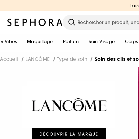
Lais
r Vibes
Maquillage
Parfum
Soin Visage
Corps
Soin des cils et so
Accueil
LANCÔME
Type de soin
DÉCOUVRIR LA MARQUE