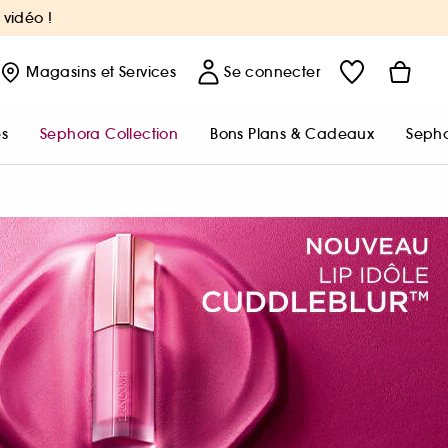
 vidéo !
Magasins
et Services
Se connecter
s
Sephora Collection
Bons Plans & Cadeaux
Sepho