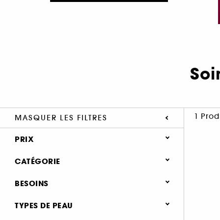
Soi
1 Prod
MASQUER LES FILTRES
PRIX
CATÉGORIE
Soin Visage
BESOINS
Type de soin
Soin regénérant (1)
TYPES DE PEAU
Crème de jour (23)