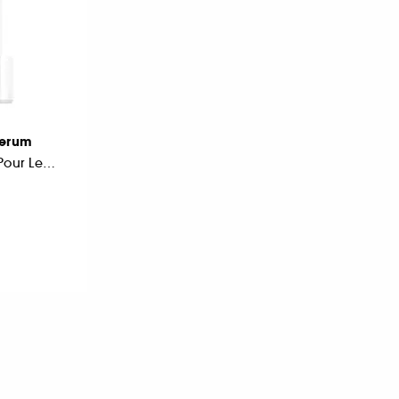
Serum
Sérum Revitalisant Pour Les Cils