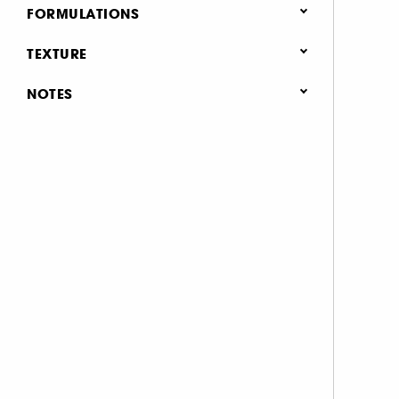
Tous type de peau (1)
FORMULATIONS
Crème de nuit (5)
Waterproof (1)
Sérum (8)
TEXTURE
Contour des yeux (6)
Sérum (1)
NOTES
Gommage & peeling visage (1)
& plus (1)
Soin des cils et sourcils (1)
& plus (1)
& plus (1)
& plus (1)