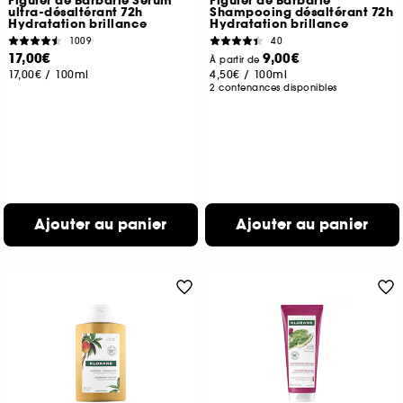
Figuier de Barbarie Sérum
Figuier de Barbarie
ultra-désaltérant 72h
Shampooing désaltérant 72h
Hydratation brillance
Hydratation brillance
1009
40
17,00€
9,00€
À partir de
17,00€
/
100ml
4,50€
/
100ml
2 contenances disponibles
Ajouter au panier
Ajouter au panier