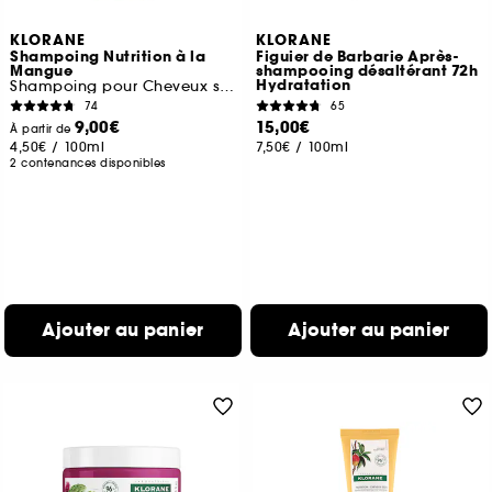
KLORANE
KLORANE
Shampoing Nutrition à la
Figuier de Barbarie Après-
Mangue
shampooing désaltérant 72h
Hydratation
Shampoing pour Cheveux secs
74
65
9,00€
15,00€
À partir de
4,50€
/
100ml
7,50€
/
100ml
2 contenances disponibles
Ajouter au panier
Ajouter au panier