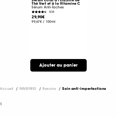
Sérum Éclat à l'Enzyme de
Thé Vert et à la Vitamine C
Sérum Anti-Taches
835
29,90€
99,67€
/
100ml
Ajouter au panier
Accueil
INNISFREE
Besoins
Soin anti-imperfections
1