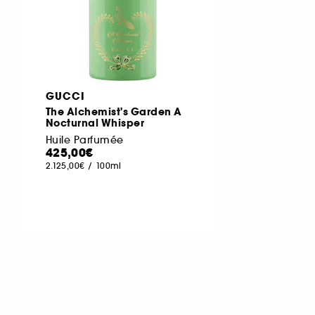
GUCCI
The Alchemist's Garden A
Nocturnal Whisper
Huile Parfumée
425,00€
2.125,00€
/
100ml