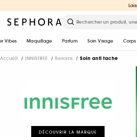
Lais
r Vibes
Maquillage
Parfum
Soin Visage
Corps
Soin anti tache
Accueil
INNISFREE
Besoins
DÉCOUVRIR LA MARQUE