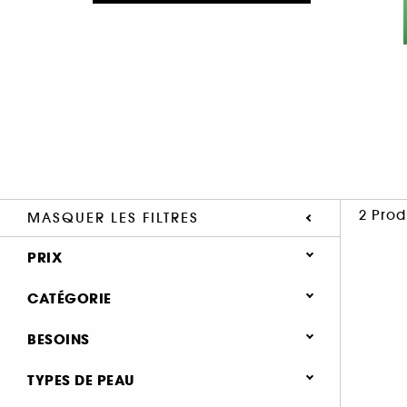
2 Prod
MASQUER LES FILTRES
PRIX
CATÉGORIE
Soin Visage
BESOINS
Besoins
Soin anti-tâches (1)
TYPES DE PEAU
Soin anti-imperfections (1)
Soin éclat & anti-fatigue (1)