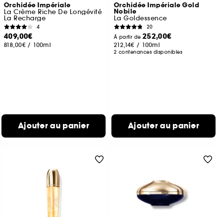
Orchidée Impériale
Orchidée Impériale Gold
Nobile
La Crème Riche De Longévité
La Recharge
La Goldessence
4
20
409,00€
252,00€
À partir de
818,00€
/
100ml
212,14€
/
100ml
2 contenances disponibles
Ajouter au panier
Ajouter au panier