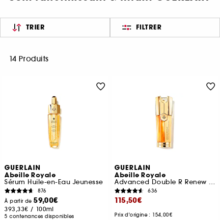
TRIER
FILTRER
14 Produits
GUERLAIN
GUERLAIN
Abeille Royale
Abeille Royale
Sérum Huile-en-Eau Jeunesse
Advanced Double R Renew Et Repair Serum
876
636
59,00€
115,50€
À partir de
393,33€
/
100ml
Prix d'origine : 154,00€
5 contenances disponibles