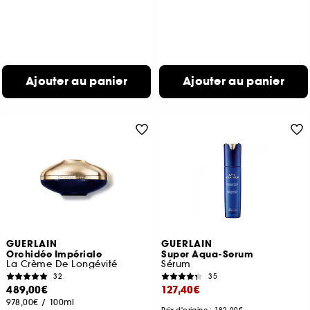
Ajouter au panier
Ajouter au panier
GUERLAIN
GUERLAIN
Orchidée Impériale
Super Aqua-Serum
La Crème De Longévité
Sérum
32
35
489,00€
127,40€
978,00€
/
100ml