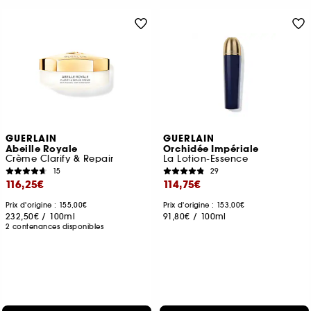
GUERLAIN
GUERLAIN
Abeille Royale
Orchidée Impériale
Crème Clarify & Repair
La Lotion-Essence
15
29
116,25€
114,75€
Prix d'origine : 155,00€
Prix d'origine : 153,00€
232,50€
/
100ml
91,80€
/
100ml
2 contenances disponibles