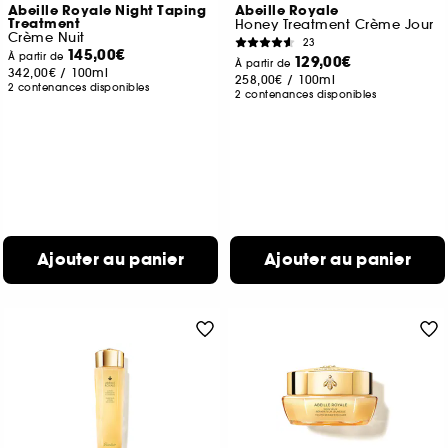
Abeille Royale Night Taping
Abeille Royale
Treatment
Honey Treatment Crème Jour
Crème Nuit
23
145,00€
À partir de
129,00€
À partir de
342,00€
/
100ml
258,00€
/
100ml
2 contenances disponibles
2 contenances disponibles
Ajouter au panier
Ajouter au panier