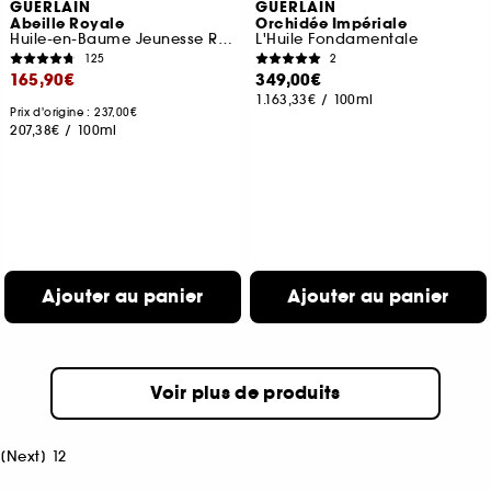
GUERLAIN
GUERLAIN
Abeille Royale
Orchidée Impériale
Huile-en-Baume Jeunesse Réparation Intense
L'Huile Fondamentale
125
2
165,90€
349,00€
1.163,33€
/
100ml
Prix d'origine : 237,00€
207,38€
/
100ml
Ajouter au panier
Ajouter au panier
Voir plus de produits
[
Next
]
1
2