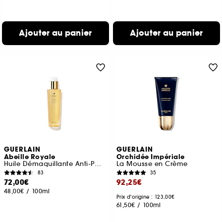
Ajouter au panier
Ajouter au panier
GUERLAIN
GUERLAIN
Abeille Royale
Orchidée Impériale
Huile Démaquillante Anti-Pollution
La Mousse en Crème
83
35
72,00€
92,25€
48,00€
/
100ml
Prix d'origine : 123,00€
61,50€
/
100ml