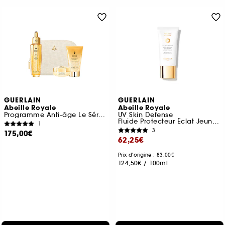
GUERLAIN
GUERLAIN
Abeille Royale
Abeille Royale
Programme Anti-âge Le Sérum Huile-en-Eau Jeunesse
UV Skin Defense
Fluide Protecteur Éclat Jeunesse Spf 50
1
3
175,00€
62,25€
Prix d'origine : 83,00€
124,50€
/
100ml