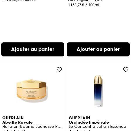
Prix d'origine : 309,00€
1.158,75€
/
100ml
Ajouter au panier
Ajouter au panier
GUERLAIN
GUERLAIN
Abeille Royale
Orchidée Impériale
Huile-en-Baume Jeunesse Réparation Intense
Le Concentré Lotion Essence