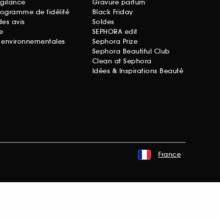
igilance
Gravure parfum
rogramme de fidélité
Black Friday
des avis
Soldes
e
SEPHORA edit
s environnementales
Sephora Prize
Sephora Beautiful Club
Clean at Sephora
Idées & Inspirations Beauté
France