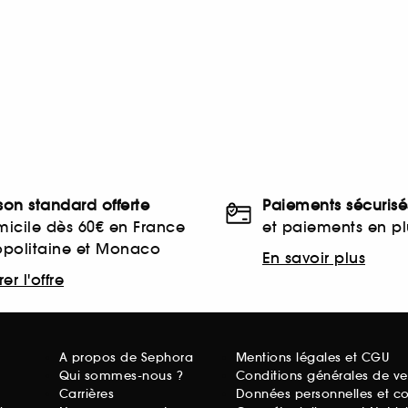
ison standard offerte
Paiements sécurisé
icile dès 60€ en France
et paiements en plu
opolitaine et Monaco
En savoir plus
er l'offre
A propos de Sephora
Mentions légales et CGU
Qui sommes-nous ?
Conditions générales de ve
Carrières
Données personnelles et c