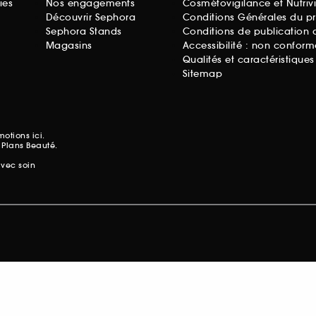
ies
Nos engagements
Cosmétovigilance et Nutriv
Découvrir Sephora
Conditions Générales du p
Sephora Stands
Conditions de publication 
Magasins
Accessibilité : non conform
Qualités et caractéristique
Sitemap
omotions
ici.
 Plans Beauté.
avec soin