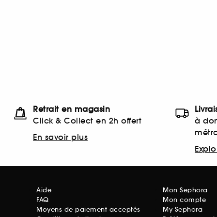
Retrait en magasin
Livra
Click & Collect en 2h offert
à dom
métr
En savoir plus
Explor
Aide
Mon Sephora
FAQ
Mon compte
Moyens de paiement acceptés
My Sephora