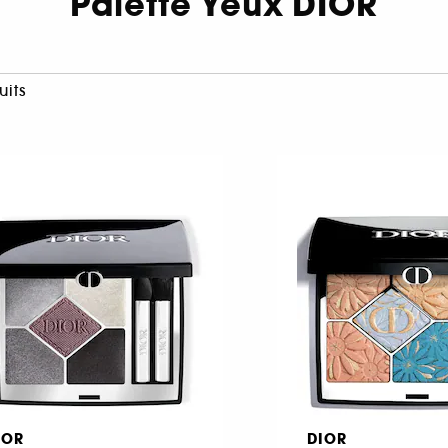
Palette Yeux DIOR
uits
IOR
DIOR