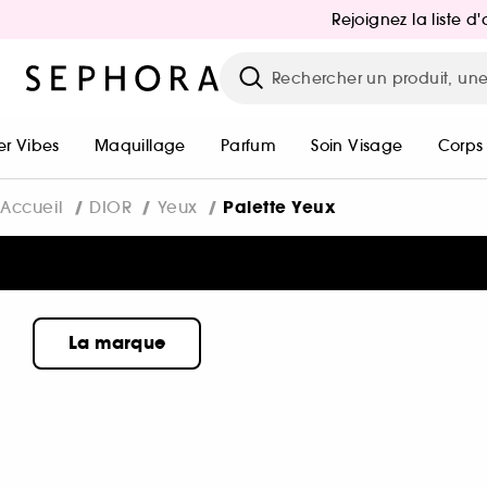
Rejoignez la liste 
r Vibes
Maquillage
Parfum
Soin Visage
Corps
Palette Yeux
Accueil
DIOR
Yeux
La marque