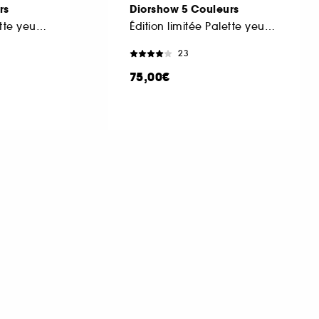
rs
Diorshow 5 Couleurs
Édition limitée palette yeux 5 fards à paupières
Édition limitée Palette yeux 5 fards à paupières
23
75,00€