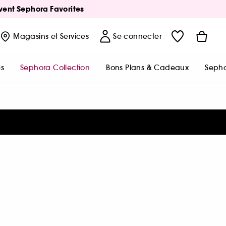
Avent Sephora Favorites
Magasins
et Services
Se connecter
s
Sephora Collection
Bons Plans & Cadeaux
Sepho