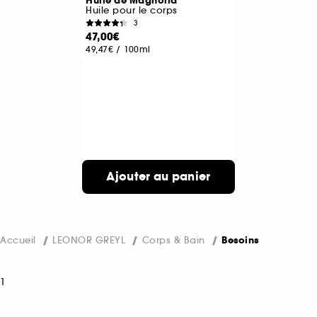
Huile de Magnolia
Huile pour le corps
3
47,00€
49,47€
/
100ml
Ajouter au panier
Accueil
LEONOR GREYL
Corps & Bain
Besoins
1