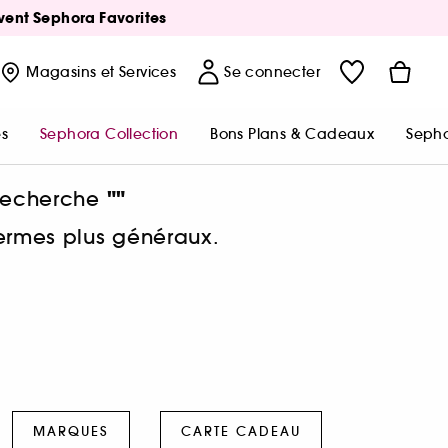
Avent Sephora Favorites
Magasins
et Services
Se connecter
s
Sephora Collection
Bons Plans & Cadeaux
Sepho
""
 recherche
termes plus généraux.
MARQUES
CARTE CADEAU