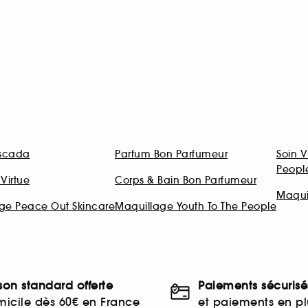
Escada
Parfum Bon Parfumeur
Soin V
Peopl
Virtue
Corps & Bain Bon Parfumeur
Maqui
age Peace Out Skincare
Maquillage Youth To The People
ison standard offerte
Paiements sécurisé
icile dès 60€ en France
et paiements en plu