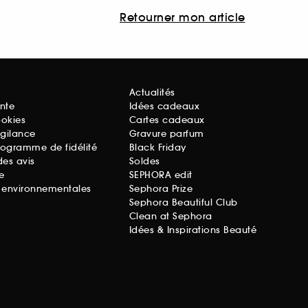
Retourner mon article
Actualités
nte
Idées cadeaux
ookies
Cartes cadeaux
igilance
Gravure parfum
rogramme de fidélité
Black Friday
des avis
Soldes
e
SEPHORA edit
s environnementales
Sephora Prize
Sephora Beautiful Club
Clean at Sephora
Idées & Inspirations Beauté