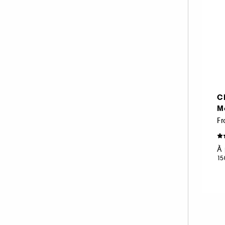
C
M
À 
15