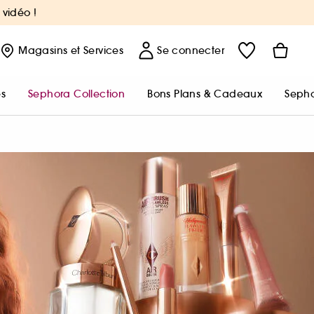
 vidéo !
Magasins
et Services
Se connecter
s
Sephora Collection
Bons Plans & Cadeaux
Sepho