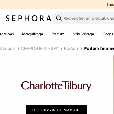
Lais
r Vibes
Maquillage
Parfum
Soin Visage
Corps
Parfum femm
Accueil
CHARLOTTE TILBURY
Parfum
DÉCOUVRIR LA MARQUE