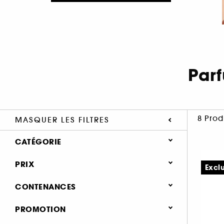
Par
8 Prod
MASQUER LES FILTRES
CATÉGORIE
Parfum
PRIX
Excl
Parfum femme (8)
CONTENANCES
Eau de parfum (8)
51 - 100 ml (6)
PROMOTION
≤ 50 ml (3)