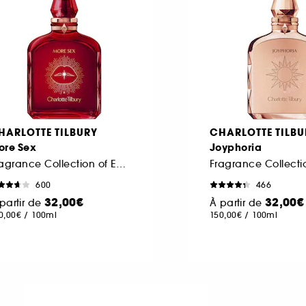
HARLOTTE TILBURY
CHARLOTTE TILBU
ore Sex
Joyphoria
Fragrance Collection of Emotions
600
466
32,00€
32,00€
partir de
À partir de
0,00€
/
100ml
150,00€
/
100ml