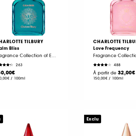
HARLOTTE TILBURY
CHARLOTTE TILBU
lm Bliss
Love Frequency
Fragrance Collection of Emotions
263
488
50,00€
32,00€
À partir de
0,00€
/
100ml
150,00€
/
100ml
u
Exclu