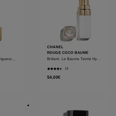
ous pouvez personnaliser vos choix concernant
cepter". Sephora pourra associer les
 personnelles collectées ou générées lors
ccepter". Voous pouvez à tout moment choisir
uez
ici
.
CHANEL
ROUGE COCO BAUME
Mascara Volume, Longueur, Courbe Et Définition
Brillant. Le Baume Teinté Hydratant Embellisseur.
19
54,00€