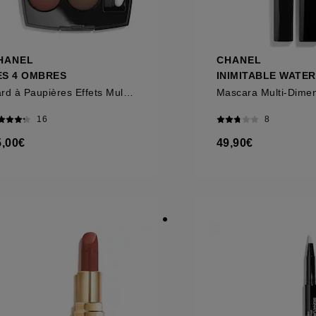
HANEL
CHANEL
ES 4 OMBRES
INIMITABLE WATE
Fard à Paupières Effets Multiples
Mascara Multi-Dime
16
8
5,00€
49,90€