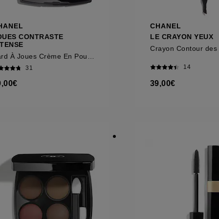
HANEL
CHANEL
OUES CONTRASTE
LE CRAYON YEUX
NTENSE
Fard À Joues Crème En Poudre
14
31
9,00€
39,00€