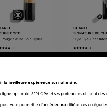
HANEL
CHANEL
OUGE COCO
SIGNATURE DE CH
Le Rouge Satiné Soin Hydratant Et Lissant Longue Tenue
11
4
9,00€
55,00€
ir la meilleure expérience sur notre site.
 ligne optimale, SEPHORA et ses partenaires utilisent des c
s pour vous permettre d’accéder aux différentes catégories, 