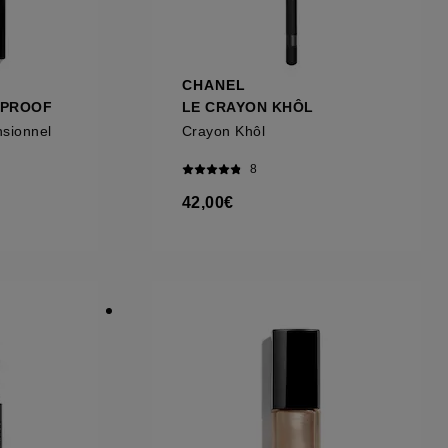
CHANEL
RPROOF
LE CRAYON KHÔL
nsionnel
Crayon Khôl
8
42,00€