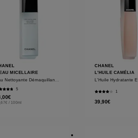
HANEL
CHANEL
'EAU MICELLAIRE
L'HUILE CAMÉLIA
Eau Nettoyante Démaquillante Anti-Pollution
5
1
8,00€
39,90€
,67€
/
100ml