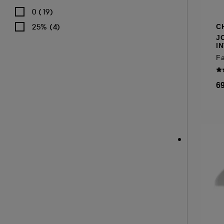
ONGLES (4)
0 (19)
PALETTE MAQUILLAGE (1)
25% (4)
C
SOURCILS (4)
J
I
DÉMAQUILLANT (3)
6