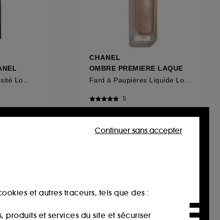
CHANEL
ANEL
OMBRE PREMIERE LAQUE
Stylo Eye-Liner Intensité Longue Tenue
Fard à Paupières Liquide Longue Tenue
5
49,90€
Continuer sans accepter
ookies et autres traceurs, tels que des :
produits et services du site et sécuriser