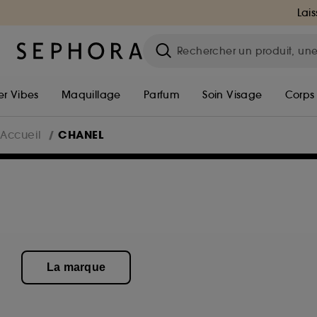
Lais
r Vibes
Maquillage
Parfum
Soin Visage
Corps
CHANEL
Accueil
La marque