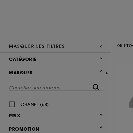
68 Pro
MASQUER LES FILTRES
CATÉGORIE
MARQUES
MARQUES
DE A À Z
CHANEL
MAQUILLAGE (68)
CHANEL (68)
TEINT (23)
PRIX
YEUX (19)
LÈVRES (15)
PROMOTION