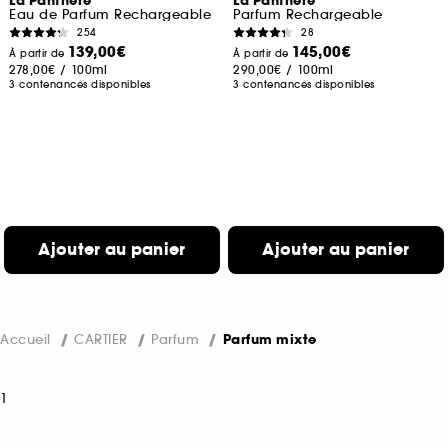
La Panthère
La Panthère
Eau de Parfum Rechargeable
Parfum Rechargeable
254
28
139,00€
145,00€
À partir de
À partir de
278,00€
/
100ml
290,00€
/
100ml
3 contenances disponibles
3 contenances disponibles
Ajouter au panier
Ajouter au panier
Accueil
CARTIER
Parfum
Parfum mixte
1