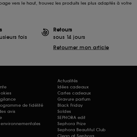
 page vers le haut, trouvez les produits les plus adaptés à votre
s
Retours
sieurs fois
sous 14 jours
Retourner mon article
Actualités
nte
Idées cadeaux
ookies
Cartes cadeaux
igilance
Gravure parfum
rogramme de fidélité
Black Friday
des avis
Soldes
e
SEPHORA edit
s environnementales
Sephora Prize
Sephora Beautiful Club
Clean at Sephora