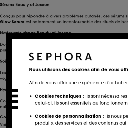
Sérums Beauty of Joseon
Conçus pour répondre à divers problèmes cutanés, ces sérums riche
Glow Serum
est notamment un incontournable des rituels de be
Nettoyants visage Beauty of Joseon
Doux et respectueux de la peau, ces nettoyants à pH bas aident à 
purifiant. Disponibles en mousse, huile ou baume, ils conviennen
Soins du contour des yeux
Nous utilisons des cookies afin de vous offr
Les crèmes et sérums pour les yeux Beauty of Joseon atténuent l’
végétaux, ils raffermissent et revitalisent le contour des yeux.
Afin de vous offrir une expérience d’achat en
Hydratants Beauty of Joseon
Cookies techniques :
ils sont nécessaire
Compléments essentiels à votre routine, les crèmes hydratantes e
celui-ci. Ils sont essentiels au fonctionne
naturel à la peau.
Cookies de personnalisation :
ils nous p
Comment Créer Votre Routine Beauté avec Beauty of Joseo
produits, des services et des contenus qu
Voici quelques conseils pour créer une routine de soins adaptée 