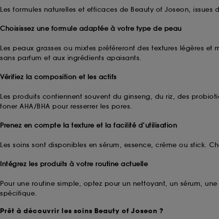
le dépôt de ces cookies grâce au bouton "pe
Les formules naturelles et efficaces de Beauty of Joseon, issues d
informations de navigation collectées par ce
de votre activité en ligne ou en magasin. Po
Choisissez une formule adaptée à votre type de peau
de retirer votrte consentement. Si vous souhai
Les peaux grasses ou mixtes préféreront des textures légères et 
sans parfum et aux ingrédients apaisants.
Vérifiez la composition et les actifs
Les produits contiennent souvent du ginseng, du riz, des probioti
toner AHA/BHA pour resserrer les pores.
Prenez en compte la texture et la facilité d’utilisation
Les soins sont disponibles en sérum, essence, crème ou stick. Cho
Intégrez les produits à votre routine actuelle
Pour une routine simple, optez pour un nettoyant, un sérum, une
spécifique.
Prêt à découvrir les soins Beauty of Joseon ?