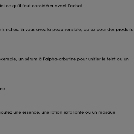
cepter". Sephora pourra associer les
ci ce qu’il faut considérer avant l’achat :
 personnelles collectées ou générées lors
ccepter". Voous pouvez à tout moment choisir
uez
ici
.
ts riches. Si vous avez la peau sensible, optez pour des produits
xemple, un sérum à l’alpha-arbutine pour unifier le teint ou un
nne.
ajoutez une essence, une lotion exfoliante ou un masque