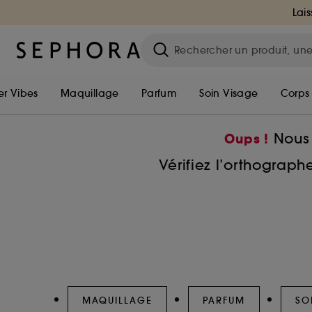
Lais
r Vibes
Maquillage
Parfum
Soin Visage
Corps
Nous 
Oups !
Vérifiez l’orthograp
MAQUILLAGE
PARFUM
SO