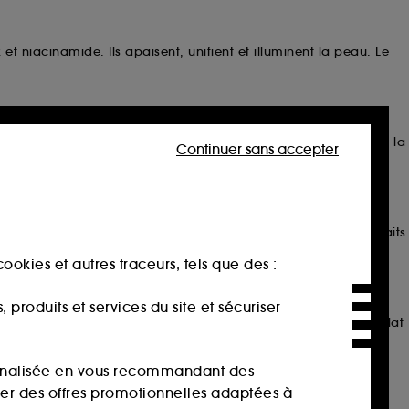
 niacinamide. Ils apaisent, unifient et illuminent la peau. Le
n prune verte, les gels nettoyants nourrissent la peau tout en la
Continuer sans accepter
des formules renforcées au ginseng, au rétinal et à des extraits
ookies et autres traceurs, tels que des :
produits et services du site et sécuriser
ère cutanée. Elles nourrissent profondément et apportent un éclat
sonnalisée en vous recommandant des
ser des offres promotionnelles adaptées à