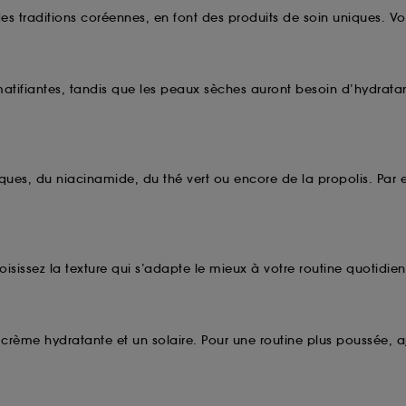
rsonnaliser mes choix" ci-dessous ou décider de "tout ac
es traditions coréennes, en font des produits de soin uniques. Voi
s Cookies, pour les finalités acceptées, avec les données
ur refuser tous les cookies, cliques sur "continuer sans a
tez obtenir plus d'information sur les cookies utilisés,
cliq
matifiantes, tandis que les peaux sèches auront besoin d’hydratan
ques, du niacinamide, du thé vert ou encore de la propolis. Par e
isissez la texture qui s’adapte le mieux à votre routine quotidie
 crème hydratante et un solaire. Pour une routine plus poussée, 