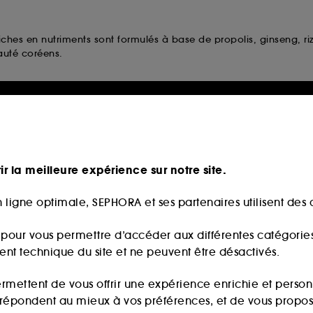
s en nutriments sont formulés à base de propolis, ginseng, riz et
auté coréens.
maintenir l’équilibre naturel de la peau. Enrichis en ginseng et e
t à tous les types de peau.
ir la meilleure expérience sur notre site.
apparence des ridules et redonnent de l’éclat au regard. Grâce à 
 ligne optimale, SEPHORA et ses partenaires utilisent des c
s pour vous permettre d’accéder aux différentes catégories, 
t essences offrent une hydratation intense et renforcent la barri
ment technique du site et ne peuvent être désactivés.
ermettent de vous offrir une expérience enrichie et per
n ?
i répondent au mieux à vos préférences, et de vous propo
avec les produits Beauty of Joseon :