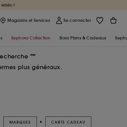
 vidéo !
Magasins
et Services
Se connecter
s
Sephora Collection
Bons Plans & Cadeaux
Sepho
""
 recherche
termes plus généraux.
MARQUES
CARTE CADEAU