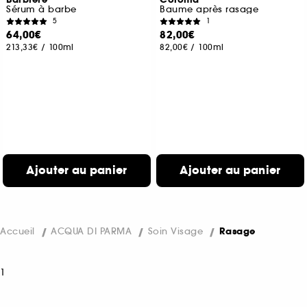
Sérum à barbe
Baume après rasage
5
1
64,00€
82,00€
213,33€
/
100ml
82,00€
/
100ml
Ajouter au panier
Ajouter au panier
Accueil
ACQUA DI PARMA
Soin Visage
Rasage
1