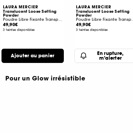
LAURA MERCIER
LAURA MERCIER
Translucent Loose Setting
Translucent Loose Setting
Powder
Powder
Poudre Libre Fixante Transparente
Poudre Libre 
49,90€
49,90€
3 teintes disponibles
3 teintes disponibles
En rupture,
Ajouter au panier
m’alerter
Pour un Glow irrésistible