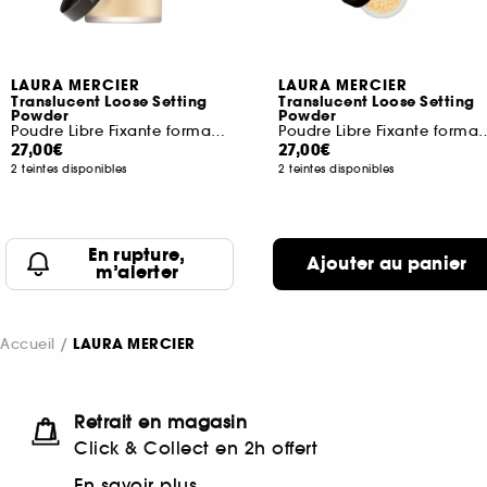
LAURA MERCIER
LAURA MERCIER
Translucent Loose Setting
Translucent Loose Setting
Powder
Powder
Poudre Libre Fixante format voyage
Poudre Libre Fixante
27,00€
27,00€
2 teintes disponibles
2 teintes disponibles
En rupture,
Ajouter au panier
m’alerter
Accueil
LAURA MERCIER
Retrait en magasin
Click & Collect en 2h offert
En savoir plus