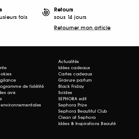
s
Retours
sieurs fois
sous 14 jours
Retourner mon article
Actualités
nte
Idées cadeaux
ookies
Cartes cadeaux
igilance
Gravure parfum
rogramme de fidélité
Black Friday
des avis
Soldes
e
SEPHORA edit
s environnementales
Sephora Prize
Sephora Beautiful Club
Clean at Sephora
Idées & Inspirations Beauté