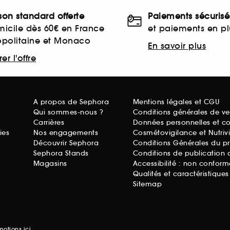
ison standard offerte
Paiements sécurisé
icile dès 60€ en France
et paiements en plu
opolitaine et Monaco
En savoir plus
er l'offre
A propos de Sephora
Mentions légales et CGU
Qui sommes-nous ?
Conditions générales de ve
Carrières
Données personnelles et c
ies
Nos engagements
Cosmétovigilance et Nutriv
Découvrir Sephora
Conditions Générales du p
Sephora Stands
Conditions de publication 
Magasins
Accessibilité : non conform
Qualités et caractéristique
Sitemap
omotions
ici.