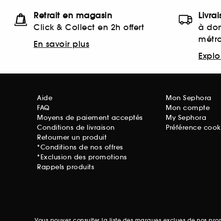
Retrait en magasin
Livra
Click & Collect en 2h offert
à dom
métr
En savoir plus
Explor
Aide
Mon Sephora
FAQ
Mon compte
Moyens de paiement acceptés
My Sephora
Conditions de livraison
Préférence cook
Retourner un produit
*Conditions de nos offres
*Exclusion des promotions
Rappels produits
Vous pouvez consulter la liste des marques exclues de nos pr