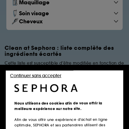
Maquillage
Soin visage
Cheveux
Clean at Sephora : liste complète des
ingrédients écartés
Cette liste est susceptible d'être modifiée en fonction de
dernières évolutions réglementaires et/ou scientifiques.
Continuer sans accepter
PARFUMS
Règles de restrictions
Nous utilisons des cookies afin de vous offrir la
meilleure expérience sur notre site.
Afin de vous offrir une expérience d’achat en ligne
Parfums Synthétiques
optimale, SEPHORA et ses partenaires utilisent des