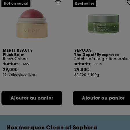
Hot on social
Best seller
MERIT BEAUTY
YEPODA
Flush Balm
The Depuff Eyespresso
Blush Crème
Patchs décongestionnan
1527
1328
29,00€
29,00€
32,22€
/
100g
12 teintes disponibles
Ajouter au panier
Ajouter au panier
Nos marques Clean at Sephora