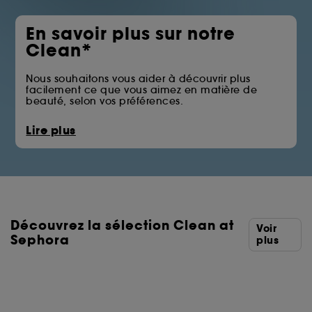
En savoir plus sur notre
Clean*
Nous souhaitons vous aider à découvrir plus
facilement ce que vous aimez en matière de
beauté, selon vos préférences.
La pastille Clean at Sephora vous permet
Lire plus
d’identifier les produits qui écartent certains des
ingrédients issus des familles telles que les huiles
minérales, les sulfates, les solvants ou les filtres UV
chimiques.
Vous trouverez ci-dessous la liste complète des
ingrédients écartés.
Découvrez la sélection Clean at
*Clean at Sephora = Des formules aux ingrédients
Voir
sélectionnés avec soin.
Sephora
plus