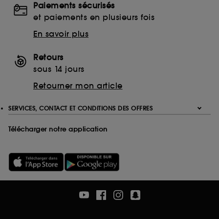
Paiements sécurisés
Ethanolamine (ETA)
et paiements en plusieurs fois
Monoethanolamine (MEA)
Triethanolamine (TEA)
En savoir plus
EDTA
Ethylenediaminetetraacetic Acid
Retours
Disodium EDTA
sous 14 jours
Calcium Disodium EDTA
Retourner mon article
Tetrasodium EDTA
Trisodium EDTA
SERVICES, CONTACT ET CONDITIONS DES OFFRES
Télécharger notre application