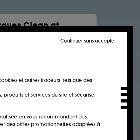
ques Clean at
a
Continuer sans accepter
Soin visage
Cheveux
tone
rtues
 jane
ookies et autres traceurs, tels que des :
age
produits et services du site et sécuriser
sonnalisée en vous recommandant des
ser des offres promotionnelles adaptées à