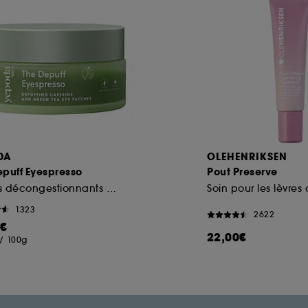
DA
OLEHENRIKSEN
epuff Eyespresso
Pout Preserve
Patchs décongestionnants à la caféine et au thé vert
1323
2622
0€
22,00€
/
100g