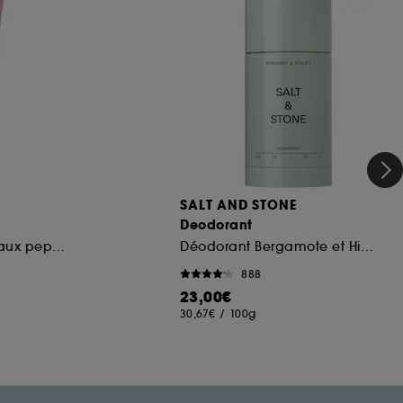
SALT AND STONE
Deodorant
Soin pour les lèvres aux peptides
Déodorant Bergamote et Hinoki
888
23,00€
30,67€
/
100g