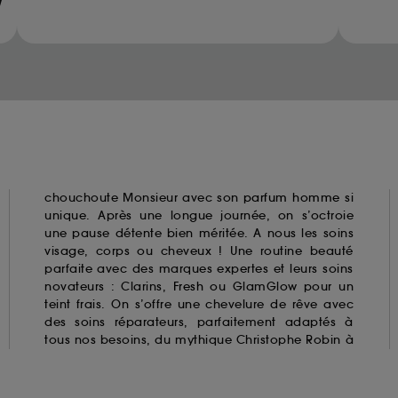
ur refuser tous les cookies, cliques sur "continuer sans a
Methanediol (methylene glycol)
tez obtenir plus d'information sur les cookies utilisés,
cliq
Glyoxal
Methylchloroisothiazolinone
Methylisothiazolinone
Parabens
Resorcinol
Triclosan
Triclocarban
chouchoute Monsieur avec son
parfum homme
si
unique. Après une longue journée, on s’octroie
une pause détente bien méritée. A nous les soins
visage, corps ou cheveux ! Une routine beauté
parfaite avec des marques expertes et leurs soins
novateurs : Clarins,
Fresh
ou GlamGlow pour un
teint frais. On s’offre une chevelure de rêve avec
des soins réparateurs, parfaitement adaptés à
tous nos besoins, du mythique Christophe Robin à