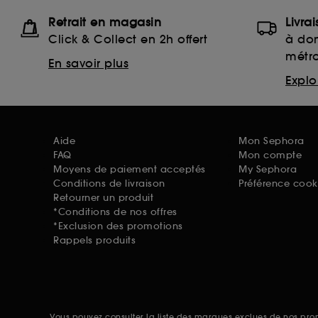
Retrait en magasin
Livra
Click & Collect en 2h offert
à dom
métr
En savoir plus
Explor
Aide
Mon Sephora
FAQ
Mon compte
Moyens de paiement acceptés
My Sephora
Conditions de livraison
Préférence cook
Retourner un produit
*Conditions de nos offres
*Exclusion des promotions
Rappels produits
Vous pouvez consulter la liste des marques exclues de nos pr