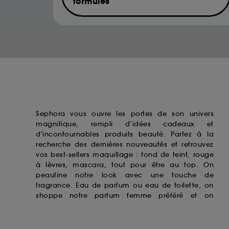
formules
de votre activité en ligne ou en magasin. Po
de retirer votrte consentement. Si vous souhai
Musk ketone
Hexamethylindanopyran
Acetyl Hexamethyl Tetralin
Acetyl Hexamethyl Indan
Sephora vous ouvre les portes de son univers
magnifique, rempli d’idées cadeaux et
d'incontournables produits beauté. Partez à la
recherche des dernières nouveautés et retrouvez
vos best-sellers maquillage : fond de teint,
rouge
à lèvres
, mascara, tout pour être au top. On
peaufine notre look avec une touche de
fragrance. Eau de parfum ou eau de toilette, on
shoppe notre
parfum femme
préféré et on