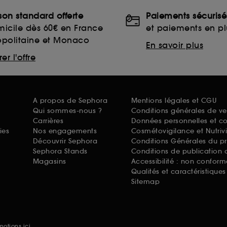
ison standard offerte
Paiements sécurisé
icile dès 60€ en France
et paiements en plu
opolitaine et Monaco
En savoir plus
er l'offre
A propos de Sephora
Mentions légales et CGU
Qui sommes-nous ?
Conditions générales de ve
Carrières
Données personnelles et c
ies
Nos engagements
Cosmétovigilance et Nutriv
Découvrir Sephora
Conditions Générales du p
Sephora Stands
Conditions de publication 
Magasins
Accessibilité : non conform
Qualités et caractéristique
Sitemap
omotions
ici.