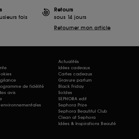
s
Retours
sieurs fois
sous 14 jours
Retourner mon article
Actualités
nte
Idées cadeaux
ookies
Cartes cadeaux
igilance
Gravure parfum
rogramme de fidélité
Black Friday
des avis
Soldes
e
SEPHORA edit
s environnementales
Sephora Prize
Sephora Beautiful Club
Clean at Sephora
Idées & Inspirations Beauté