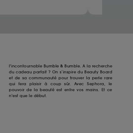
ccepter". Voous pouvez à tout moment choisir
uez
ici
.
l'incontournable
Bumble & Bumble
. A la recherche
du cadeau parfait ? On s’inspire du Beauty Board
et de sa communauté pour trouver la perle rare
qui fera plaisir à coup sûr. Avec Sephora, le
pouvoir de la beauté est entre vos mains. Et ce
n'est que le début.