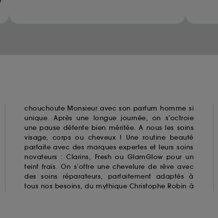
ur refuser tous les cookies, cliques sur "continuer sans a
Methanediol (methylene glycol)
tez obtenir plus d'information sur les cookies utilisés,
cliq
Glyoxal
Methylchloroisothiazolinone
Methylisothiazolinone
Parabens
Resorcinol
Triclosan
Triclocarban
chouchoute Monsieur avec son
parfum homme
si
unique. Après une longue journée, on s’octroie
une pause détente bien méritée. A nous les soins
visage, corps ou cheveux ! Une routine beauté
parfaite avec des marques expertes et leurs soins
novateurs : Clarins,
Fresh
ou GlamGlow pour un
teint frais. On s’offre une chevelure de rêve avec
des soins réparateurs, parfaitement adaptés à
tous nos besoins, du mythique Christophe Robin à