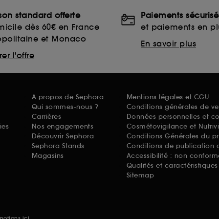
ison standard offerte
Paiements sécurisé
icile dès 60€ en France
et paiements en plu
opolitaine et Monaco
En savoir plus
er l'offre
A propos de Sephora
Mentions légales et CGU
Qui sommes-nous ?
Conditions générales de ve
Carrières
Données personnelles et c
ies
Nos engagements
Cosmétovigilance et Nutriv
Découvrir Sephora
Conditions Générales du p
Sephora Stands
Conditions de publication 
Magasins
Accessibilité : non conform
Qualités et caractéristique
Sitemap
omotions
ici.