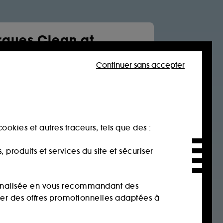
ques Clean at
a
Continuer sans accepter
Soin visage
Cheveux
tone
rtues
 jane
ookies et autres traceurs, tels que des :
age
produits et services du site et sécuriser
sonnalisée en vous recommandant des
ser des offres promotionnelles adaptées à