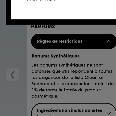
Clean at Sephora : liste complè
Cookies réseaux sociaux et publicité :
i
Cette liste est susceptible d'être modifiée en fonction de 
sur des sites tiers et sur les réseaux soci
interactions.
PARFUMS
Cookies de mesure d’audience :
ils nous
améliorer la performance.
Règles de restrictions
Cookies de sécurisation des paiements e
usurpations d’identité.
Parfums Synthétiques
Les parfums synthétiques ne sont
Cookies fonctionnels :
il s’agit de cooki
autorisés que s'ils repondent à toutes
❮
d’authentification qui sont utilisés afin 
les exigences de la liste Clean at
de votre prochaine visite sur le site sans 
Sephora et s'ils représentent moins de
1% de formule totale du produit
cosmétique.
A l'exception des cookies techniques, le dép
le dépôt de ces cookies grâce au bouton "pe
Ingrédients non inclus dans les
informations de navigation collectées par ce