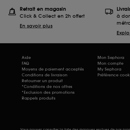
Retrait en magasin
Livra
Click & Collect en 2h offert
à dom
métr
En savoir plus
Explor
Aide
Mon Sephora
FAQ
Mon compte
Moyens de paiement acceptés
My Sephora
Conditions de livraison
Préférence cook
Retourner un produit
*Conditions de nos offres
*Exclusion des promotions
Rappels produits
Vous pouvez consulter la liste des marques exclues de nos pr