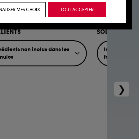
 de vous plaire via des publicités, y compris
NALISER MES CHOIX
TOUT ACCEPTER
e navigation, et de l'historique de vos
LIENTS
SOLVENTS
 de navigation sur notre site afin d’en
rédients non inclus dans les
Ingrédients n
mules
formules
 les fraudes aux moyens de paiement et les
al Oil
Retinyl Palmitat
genated Mineral Oil
Acetone
nctionnalités du site, tel que les cookies
latum
Butoxyethanol
❯
us permettant d’accéder à votre compte lors
in
Toluene
ous pouvez personnaliser vos choix concernant
cepter". Sephora pourra associer les
 personnelles collectées ou générées lors