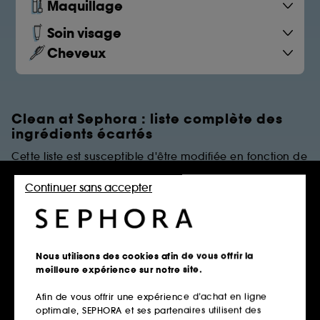
Maquillage
Soin visage
Cheveux
Clean at Sephora : liste complète des
ingrédients écartés
Cette liste est susceptible d'être modifiée en fonction de
dernières évolutions réglementaires et/ou scientifiques.
Continuer sans accepter
PARFUMS
Règles de restrictions
Nous utilisons des cookies afin de vous offrir la
meilleure expérience sur notre site.
Afin de vous offrir une expérience d’achat en ligne
Parfums Synthétiques
optimale, SEPHORA et ses partenaires utilisent des