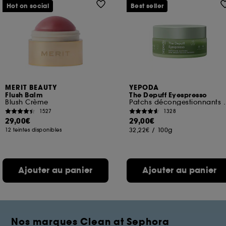
Hot on social
Best seller
MERIT BEAUTY
YEPODA
Flush Balm
The Depuff Eyespresso
Blush Crème
Patchs décongestionnan
1527
1328
29,00€
29,00€
32,22€
/
100g
12 teintes disponibles
Ajouter au panier
Ajouter au panier
Nos marques Clean at Sephora