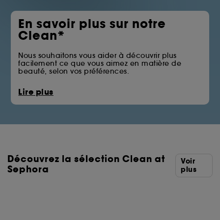
En savoir plus sur notre
Clean*
Nous souhaitons vous aider à découvrir plus
facilement ce que vous aimez en matière de
beauté, selon vos préférences.
La pastille Clean at Sephora vous permet
Lire plus
d’identifier les produits qui écartent certains des
ingrédients issus des familles telles que les huiles
minérales, les sulfates, les solvants ou les filtres UV
chimiques.
Vous trouverez ci-dessous la liste complète des
ingrédients écartés.
Découvrez la sélection Clean at
*Clean at Sephora = Des formules aux ingrédients
Voir
sélectionnés avec soin.
Sephora
plus