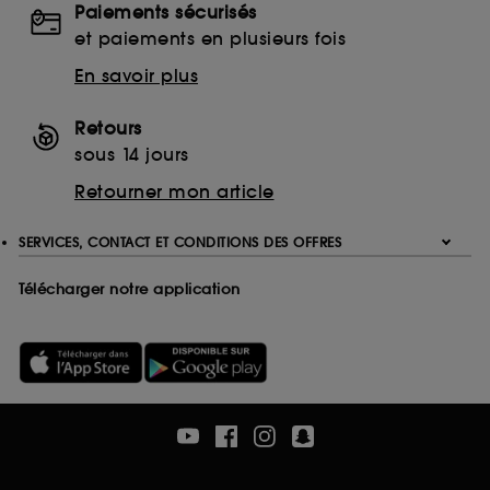
Paiements sécurisés
Ethanolamine (ETA)
et paiements en plusieurs fois
Monoethanolamine (MEA)
Triethanolamine (TEA)
En savoir plus
EDTA
Ethylenediaminetetraacetic Acid
Retours
Disodium EDTA
sous 14 jours
Calcium Disodium EDTA
Retourner mon article
Tetrasodium EDTA
Trisodium EDTA
SERVICES, CONTACT ET CONDITIONS DES OFFRES
Télécharger notre application