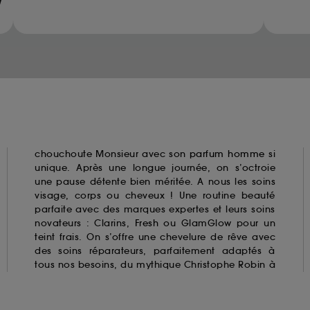
ur refuser tous les cookies, cliques sur "continuer sans a
Methanediol (methylene glycol)
tez obtenir plus d'information sur les cookies utilisés,
cliq
Glyoxal
Methylchloroisothiazolinone
Methylisothiazolinone
Parabens
Resorcinol
Triclosan
Triclocarban
chouchoute Monsieur avec son
parfum homme
si
unique. Après une longue journée, on s’octroie
une pause détente bien méritée. A nous les soins
visage, corps ou cheveux ! Une routine beauté
parfaite avec des marques expertes et leurs soins
novateurs : Clarins,
Fresh
ou GlamGlow pour un
teint frais. On s’offre une chevelure de rêve avec
des soins réparateurs, parfaitement adaptés à
tous nos besoins, du mythique Christophe Robin à