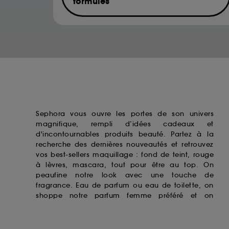
formules
de votre activité en ligne ou en magasin. Po
de retirer votrte consentement. Si vous souhai
Musk ketone
Hexamethylindanopyran
Acetyl Hexamethyl Tetralin
Acetyl Hexamethyl Indan
Sephora vous ouvre les portes de son univers
magnifique, rempli d’idées cadeaux et
d'incontournables produits beauté. Partez à la
recherche des dernières nouveautés et retrouvez
vos best-sellers maquillage : fond de teint,
rouge
à lèvres
, mascara, tout pour être au top. On
peaufine notre look avec une touche de
fragrance. Eau de parfum ou eau de toilette, on
shoppe notre
parfum femme
préféré et on