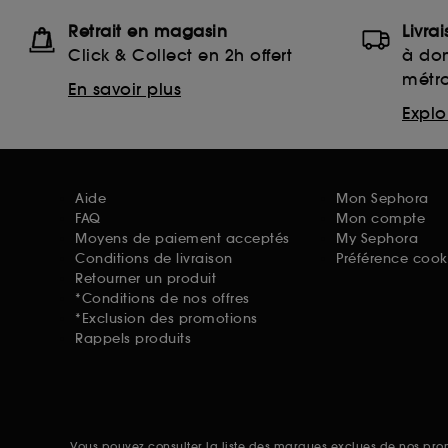
Retrait en magasin
Livra
Click & Collect en 2h offert
à dom
métr
En savoir plus
Explor
Aide
Mon Sephora
FAQ
Mon compte
Moyens de paiement acceptés
My Sephora
Conditions de livraison
Préférence cook
Retourner un produit
*Conditions de nos offres
*Exclusion des promotions
Rappels produits
Vous pouvez consulter la liste des marques exclues de nos pr