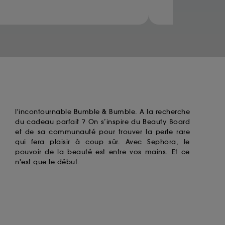
ccepter". Voous pouvez à tout moment choisir
uez
ici
.
l'incontournable
Bumble & Bumble
. A la recherche
du cadeau parfait ? On s’inspire du Beauty Board
et de sa communauté pour trouver la perle rare
qui fera plaisir à coup sûr. Avec Sephora, le
pouvoir de la beauté est entre vos mains. Et ce
n'est que le début.