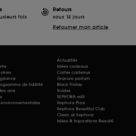
s
Retours
sieurs fois
sous 14 jours
Retourner mon article
Actualités
nte
Idées cadeaux
ookies
Cartes cadeaux
igilance
Gravure parfum
rogramme de fidélité
Black Friday
des avis
Soldes
e
SEPHORA edit
s environnementales
Sephora Prize
Sephora Beautiful Club
Clean at Sephora
Idées & Inspirations Beauté