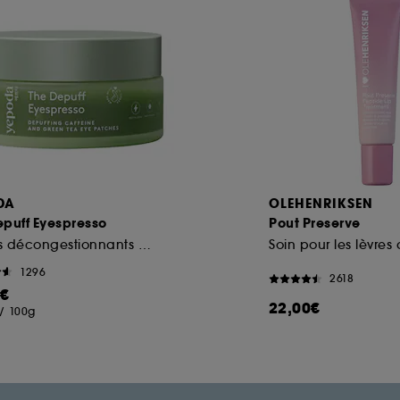
DA
OLEHENRIKSEN
epuff Eyespresso
Pout Preserve
Patchs décongestionnants à la caféine et au thé vert
1296
2618
0€
22,00€
/
100g