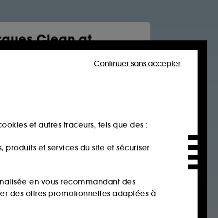
ques Clean at
a
Continuer sans accepter
Soin visage
Cheveux
tone
rtues
 jane
ookies et autres traceurs, tels que des :
age
produits et services du site et sécuriser
sonnalisée en vous recommandant des
ser des offres promotionnelles adaptées à