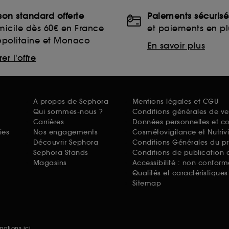
ison standard offerte
Paiements sécurisé
icile dès 60€ en France
et paiements en plu
opolitaine et Monaco
En savoir plus
er l'offre
A propos de Sephora
Mentions légales et CGU
Qui sommes-nous ?
Conditions générales de ve
Carrières
Données personnelles et c
ies
Nos engagements
Cosmétovigilance et Nutriv
Découvrir Sephora
Conditions Générales du p
Sephora Stands
Conditions de publication 
Magasins
Accessibilité : non conform
Qualités et caractéristique
Sitemap
omotions
ici.