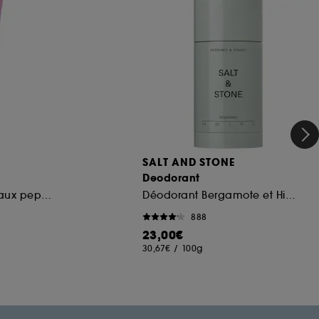
SALT AND STONE
Deodorant
Soin pour les lèvres aux peptides
Déodorant Bergamote et Hinoki
888
23,00€
30,67€
/
100g