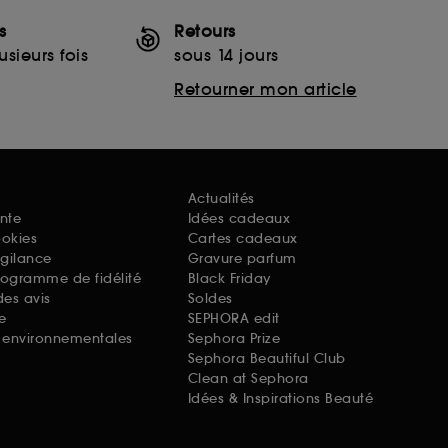
s
Retours
sieurs fois
sous 14 jours
Retourner mon article
Actualités
nte
Idées cadeaux
ookies
Cartes cadeaux
igilance
Gravure parfum
rogramme de fidélité
Black Friday
des avis
Soldes
e
SEPHORA edit
s environnementales
Sephora Prize
Sephora Beautiful Club
Clean at Sephora
Idées & Inspirations Beauté