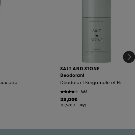
SALT AND STONE
Deodorant
Soin pour les lèvres aux peptides
Déodorant Bergamote et Hinoki
888
23,00€
30,67€
/
100g