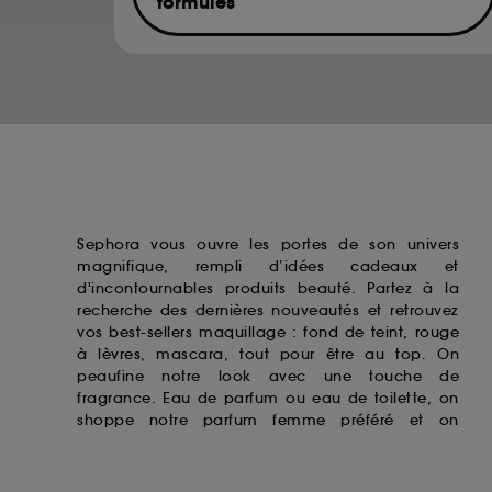
formules
de votre activité en ligne ou en magasin. Po
de retirer votrte consentement. Si vous souhai
Musk ketone
Hexamethylindanopyran
Acetyl Hexamethyl Tetralin
Acetyl Hexamethyl Indan
Sephora vous ouvre les portes de son univers
magnifique, rempli d’idées cadeaux et
d'incontournables produits beauté. Partez à la
recherche des dernières nouveautés et retrouvez
vos best-sellers maquillage : fond de teint,
rouge
à lèvres
, mascara, tout pour être au top. On
peaufine notre look avec une touche de
fragrance. Eau de parfum ou eau de toilette, on
shoppe notre
parfum femme
préféré et on