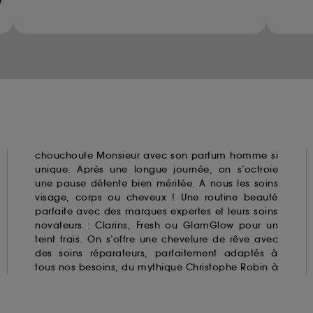
ur refuser tous les cookies, cliques sur "continuer sans a
Methanediol (methylene glycol)
tez obtenir plus d'information sur les cookies utilisés,
cliq
Glyoxal
Methylchloroisothiazolinone
Methylisothiazolinone
Parabens
Resorcinol
Triclosan
Triclocarban
chouchoute Monsieur avec son
parfum homme
si
unique. Après une longue journée, on s’octroie
une pause détente bien méritée. A nous les soins
visage, corps ou cheveux ! Une routine beauté
parfaite avec des marques expertes et leurs soins
novateurs : Clarins,
Fresh
ou GlamGlow pour un
teint frais. On s’offre une chevelure de rêve avec
des soins réparateurs, parfaitement adaptés à
tous nos besoins, du mythique Christophe Robin à