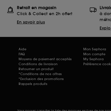
Retrait en magasin
Livra
Click & Collect en 2h offert
à dom
métr
En savoir plus
Explor
Aide
Mon Sephora
FAQ
Mon compte
Moyens de paiement acceptés
My Sephora
Conditions de livraison
Préférence cook
Retourner un produit
*Conditions de nos offres
*Exclusion des promotions
Rappels produits
Vous pouvez consulter la liste des marques exclues de nos pr