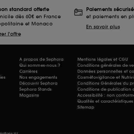
ison standard offerte
Paiements sécurisé
icile dès 60€ en France
et paiements en plu
opolitaine et Monaco
En savoir plus
er l'offre
A propos de Sephora
Mentions légales et CGU
Qui sommes-nous ?
Conditions générales de ve
Carrières
Données personnelles et c
ies
Nos engagements
Cosmétovigilance et Nutriv
Découvrir Sephora
Conditions Générales du p
Sephora Stands
Conditions de publication 
Magasins
Accessibilité : non conform
Qualités et caractéristique
Sitemap
omotions
ici.