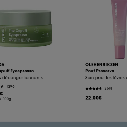
DA
OLEHENRIKSEN
epuff Eyespresso
Pout Preserve
Patchs décongestionnants à la caféine et au thé vert
1296
2618
0€
22,00€
/
100g