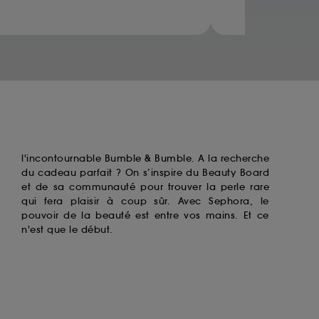
ccepter". Voous pouvez à tout moment choisir
uez
ici
.
l'incontournable
Bumble & Bumble
. A la recherche
du cadeau parfait ? On s’inspire du Beauty Board
et de sa communauté pour trouver la perle rare
qui fera plaisir à coup sûr. Avec Sephora, le
pouvoir de la beauté est entre vos mains. Et ce
n'est que le début.