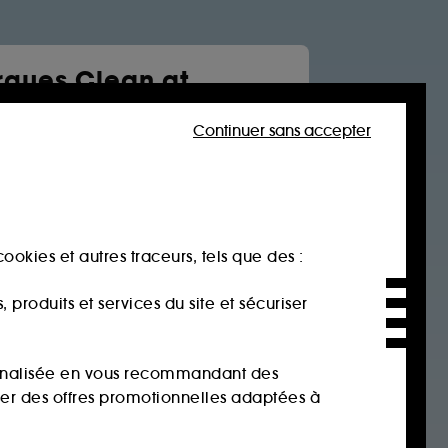
ques Clean at
a
Continuer sans accepter
Soin visage
Cheveux
tone
rtues
 jane
ookies et autres traceurs, tels que des :
age
produits et services du site et sécuriser
sonnalisée en vous recommandant des
ser des offres promotionnelles adaptées à