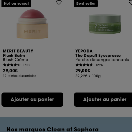
Hot on social
Best seller
MERIT BEAUTY
YEPODA
Flush Balm
The Depuff Eyespresso
Blush Crème
Patchs décongestionnan
1522
1296
29,00€
29,00€
32,22€
/
100g
12 teintes disponibles
Ajouter au panier
Ajouter au panier
Nos marques Clean at Sephora