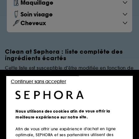
Maquillage
Soin visage
Cheveux
Clean at Sephora : liste complète des
ingrédients écartés
Cette liste est susceptible d'être modifiée en fonction de
dernières évolutions réglementaires et/ou scientifiques.
Continuer sans accepter
PARFUMS
Règles de restrictions
Nous utilisons des cookies afin de vous offrir la
meilleure expérience sur notre site.
Afin de vous offrir une expérience d’achat en ligne
Parfums Synthétiques
optimale, SEPHORA et ses partenaires utilisent des