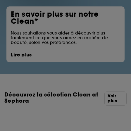
En savoir plus sur notre
Clean*
Nous souhaitons vous aider à découvrir plus
facilement ce que vous aimez en matière de
beauté, selon vos préférences.
La pastille Clean at Sephora vous permet
Lire plus
d’identifier les produits qui écartent certains des
ingrédients issus des familles telles que les huiles
minérales, les sulfates, les solvants ou les filtres UV
chimiques.
Vous trouverez ci-dessous la liste complète des
ingrédients écartés.
Découvrez la sélection Clean at
*Clean at Sephora = Des formules aux ingrédients
Voir
sélectionnés avec soin.
Sephora
plus