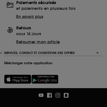
Paiements sécurisés
Ethanolamine (ETA)
et paiements en plusieurs fois
Monoethanolamine (MEA)
Triethanolamine (TEA)
En savoir plus
EDTA
Ethylenediaminetetraacetic Acid
Retours
Disodium EDTA
sous 14 jours
Calcium Disodium EDTA
Retourner mon article
Tetrasodium EDTA
Trisodium EDTA
SERVICES, CONTACT ET CONDITIONS DES OFFRES
Télécharger notre application