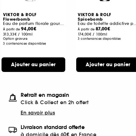
VIKTOR & ROLF
VIKTOR & ROLF
Flowerbomb
Spicebomb
Eau de parfum florale gourmande pour elle
Eau de toilette addicti
94,00€
87,00€
À partir de
À partir de
313,33€
/
100ml
174,00€
/
100ml
Option gravure
3 contenances disponibles
3 contenances disponibles
Ajouter au panier
Ajouter au panier
Retrait en magasin
Click & Collect en 2h offert
En savoir plus
Livraison standard offerte
à domicile dès 60€ en France