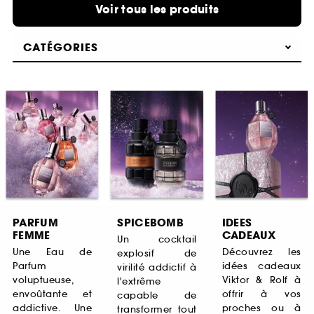
Voir tous les produits
CATÉGORIES
PARFUM
SPICEBOMB
IDEES
FEMME
CADEAUX
Un cocktail
Une Eau de
Découvrez les
explosif de
Parfum
idées cadeaux
virilité addictif à
voluptueuse,
Viktor & Rolf à
l'extrême
envoûtante et
offrir à vos
capable de
addictive. Une
proches ou à
transformer tout