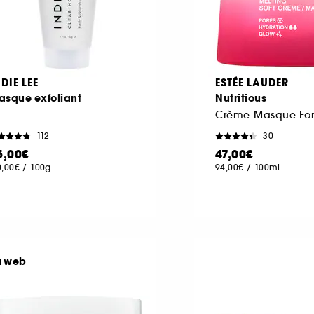
DIE LEE
ESTÉE LAUDER
asque exfoliant
Nutritious
Crème-Masque Fo
112
30
5,00€
47,00€
0,00€
/
100g
94,00€
/
100ml
u web