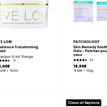
VE LOM
PATCHOLOGY
adiance Transforming
Skin Remedy Sooth
ask
Gels – Patches pou
yeux
asque Eclat Visage
35
12
5,00€
15,90€
,00€
/
100ml
19,88€
/
100g
Clean at Sephora