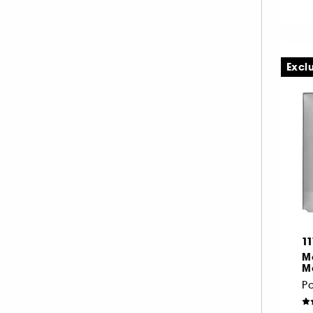
Excl
1
M
M