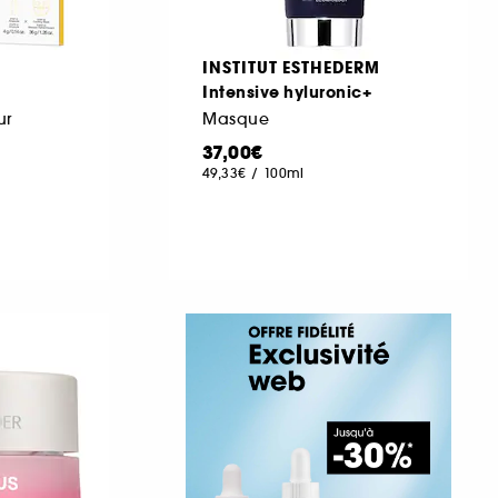
INSTITUT ESTHEDERM
Intensive hyluronic+
ur
Masque
37,00€
49,33€
/
100ml