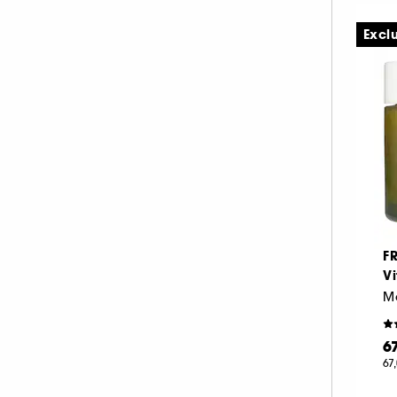
Excl
F
V
6
67