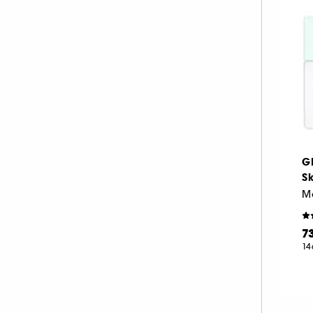
G
Sk
7
14