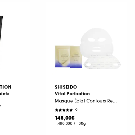
TION
SHISEIDO
ints
Vital Perfection
Masque Éclat Contours Redéfinis
e
9
148,00€
1.480,00€
/
100g