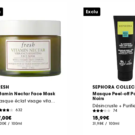
u
Exclu
RESH
SEPHORA COLLEC
itamin Nectar Face Mask
Masque Peel-off Po
Noirs
Masque éclat visage vitaminé aux agrumes
Désincruste + Purifi
632
74
7,00€
15,99€
,00€
/
100ml
31,98€
/
100ml