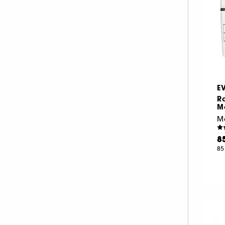
LA PRAIRIE (5)
MARIO BADESCU (1)
MEDICUBE (2)
NUXE (1)
OLEHENRIKSEN (1)
PATCHOLOGY (10)
E
R
PEACE OUT SKINCARE (2)
M
PIXI (4)
M
RARE BEAUTY (1)
8
REM BEAUTY (1)
85
SHISEIDO (4)
SISLEY (8)
SUMMER FRIDAYS (3)
THE ORDINARY (1)
YEPODA (6)