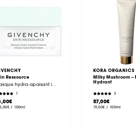
IVENCHY
KORA ORGANICS
in Ressource
Milky Mushroom –
Hydrant
Masque hydra-apaisant intense
1
3
3,00€
57,00€
6,00€
/
100ml
19,00€
/
100ml