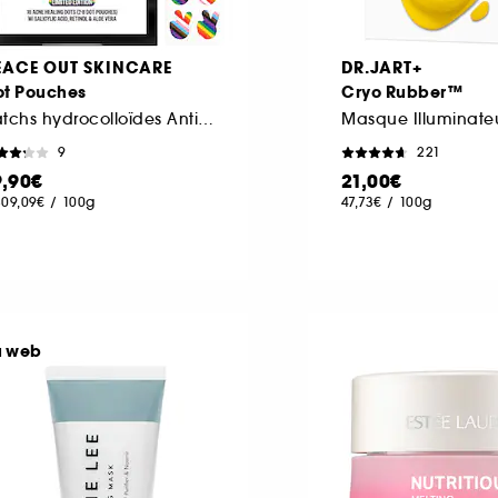
EACE OUT SKINCARE
DR.JART+
ot Pouches
Cryo Rubber™
Patchs hydrocolloïdes Anti-imperfections à l'acide salicylique
Masque Illuminate
9
221
9,90€
21,00€
809,09€
/
100g
47,73€
/
100g
u web