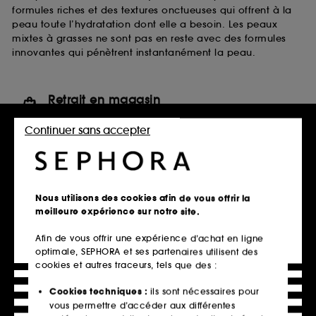
formules riches et des textures onctueuses qui offrent à la
peau toute l’hydratation dont elle a besoin. Les peaux
mixtes à grasses ne sont pas en reste avec des formules
innovantes qui pénètrent instantanément la peau.
Retrait en magasin
Click & Collect en 2h offert
Continuer sans accepter
En savoir plus
Livraison standard offerte
à domicile dès 60€ en France
Nous utilisons des cookies afin de vous offrir la
métropolitaine et Monaco
meilleure expérience sur notre site.
Explorer l'offre
Afin de vous offrir une expérience d’achat en ligne
optimale, SEPHORA et ses partenaires utilisent des
Paiements sécurisés
cookies et autres traceurs, tels que des :
et paiements en plusieurs fois
Cookies techniques :
ils sont nécessaires pour
En savoir plus
vous permettre d’accéder aux différentes