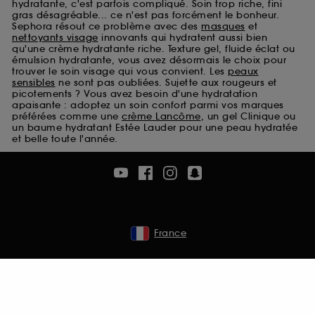
hydratante, c'est parfois compliqué. Soin trop riche, fini
Cookies de sécurisation des paiements en ligne :
gras désagréable... ce n'est pas forcément le bonheur.
ils nous permettent de lutter notamment contre les
Sephora résout ce problème avec des
masques
et
fraudes aux moyens de paiement et les
nettoyants visage
innovants qui hydratent aussi bien
qu'une crème hydratante riche. Texture gel, fluide éclat ou
usurpations d’identité.
émulsion hydratante, vous avez désormais le choix pour
trouver le soin visage qui vous convient. Les
peaux
Cookies fonctionnels :
il s’agit de cookies
sensibles
ne sont pas oubliées. Sujette aux rougeurs et
permettant l’affichage et/ou la fourniture de
picotements ? Vous avez besoin d'une hydratation
certaines fonctionnalités du site, tel que les
apaisante : adoptez un soin confort parmi vos marques
préférées comme une
crème Lancôme
, un gel Clinique ou
cookies d’authentification qui sont utilisés afin de
un baume hydratant Estée Lauder pour une peau hydratée
vous faire bénéficier de l’authentification
et belle toute l'année.
prolongée vous permettant d’accéder à votre
compte lors de votre prochaine visite sur le site
sans saisir à nouveau votre identifiant et mot de
passe.
France
A l'exception des cookies techniques, le dépôt et la
lecture de ces traceurs requiert votre accord. Vous
pouvez personnaliser vos choix concernant le dépôt
de ces cookies grâce au bouton "personnaliser mes
choix" ci-dessous ou décider de "tout accepter".
Sephora pourra associer les informations de
navigation collectées par ces Cookies, pour les