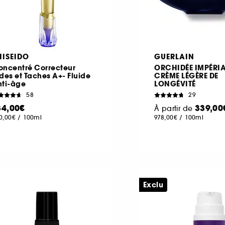
HISEIDO
GUERLAIN
oncentré Correcteur
ORCHIDÉE IMPÉRIA
des et Taches A+- Fluide
CRÈME LÉGÈRE DE
nti-âge
LONGÉVITÉ
58
29
34,00€
339,00
À partir de
0,00€
/
100ml
978,00€
/
100ml
Exclu