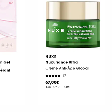
NUXE
n Gel
Nuxuriance Ultra
l
Crème Anti-Âge Global
nérant
47
67,00€
134,00€
/
100ml