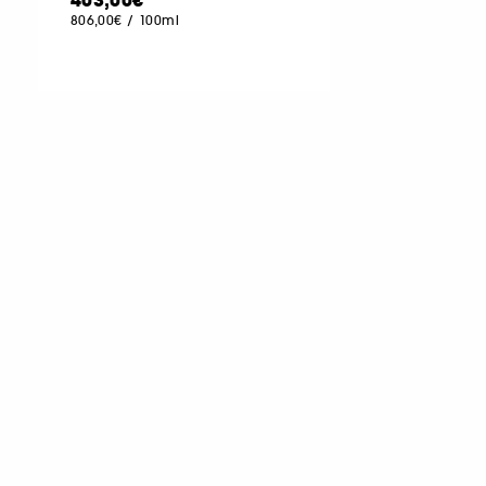
403,00€
806,00€
/
100ml