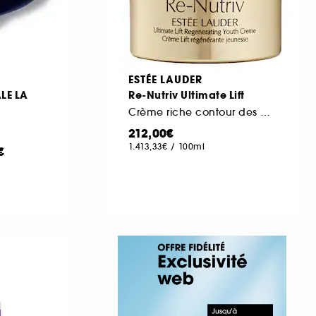
ESTÉE LAUDER
LE LA
Re-Nutriv Ultimate Lift
Crème riche contour des yeux régénérante jeunesse
212,00€
1.413,33€
/
100ml
€