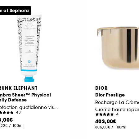
n at Sephora
RUNK ELEPHANT
DIOR
mbra Sheer™ Physical
Dior Prestige
ily Defense
Protection quotidienne visage SPF 30
Crème haute répar
43
4
8,00€
403,00€
,22€
/
100ml
806,00€
/
100ml