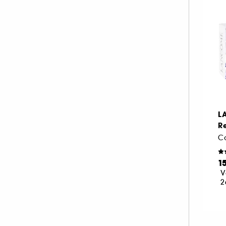
LANEIGE (1)
LA PRAIRIE (18)
LIGHTINDERM (5)
MARIO BADESCU (2)
MEDICUBE (5)
NOOANCE (2)
NUXE (19)
OLEHENRIKSEN (3)
L
R
PAULA'S CHOICE (4)
Co
PIXI (7)
REN CLEAN SKINCARE (1)
1
RITUALS (1)
V
2
SEASONLY (3)
SHISEIDO (26)
SISLEY (20)