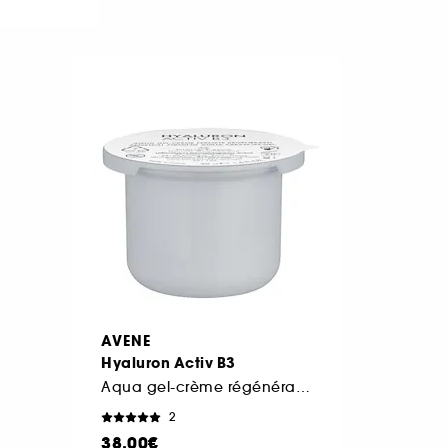
AVENE
Hyaluron Activ B3
Aqua gel-crème régénération cellulaire
2
38,00€