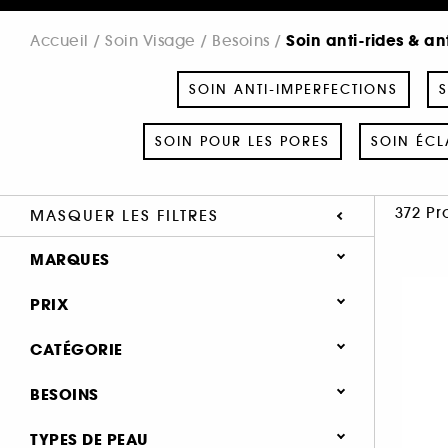
Soin anti-rides & an
Accueil
Soin Visage
Besoins
SOIN ANTI-IMPERFECTIONS
S
SOIN POUR LES PORES
SOIN ÉCL
372 Pr
MASQUER LES FILTRES
MARQUES
PRIX
CATÉGORIE
SEPHORA COLLECTION (4)
Soin Visage
BESOINS
111SKIN (7)
Besoins
A-DERMA (1)
Soin anti-rides & anti-âge (292)
TYPES DE PEAU