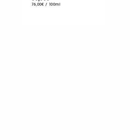
76,00€
/
100ml