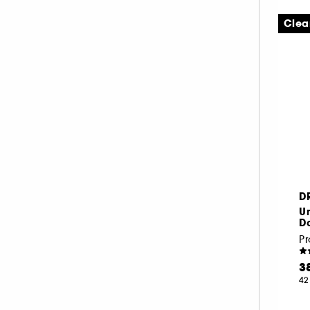
TATCHA (1)
Clea
THE INKEY LIST (4)
THE ORDINARY (10)
YEPODA (5)
D
U
Da
3
42