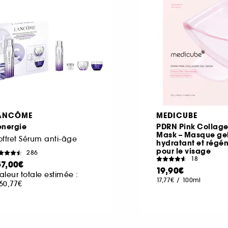
ANCÔME
MEDICUBE
energie
PDRN Pink Collage
Mask – Masque ge
ffret Sérum anti-âge
hydratant et régé
pour le visage
286
18
57,00€
19,90€
aleur totale estimée :
17,77€
/
100ml
60,77€