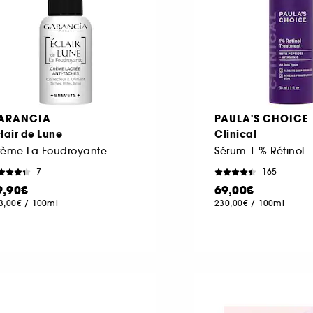
ARANCIA
PAULA'S CHOICE
lair de Lune
Clinical
rème La Foudroyante
Sérum 1 % Rétinol
7
165
9,90€
69,00€
3,00€
/
100ml
230,00€
/
100ml