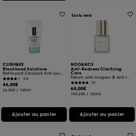
Exclu web
CLINIQUE
NOOANCE
Blackhead Solutions
Anti-Redness Clarifying
Care
Nettoyant Exfoliant Anti-points Noirs
Sérum anti-rougeur & anti-imperfections
616
39
46,00€
68,00€
36,80€
/
100ml
194,29€
/
100ml
Ajouter au panier
Ajouter au panier