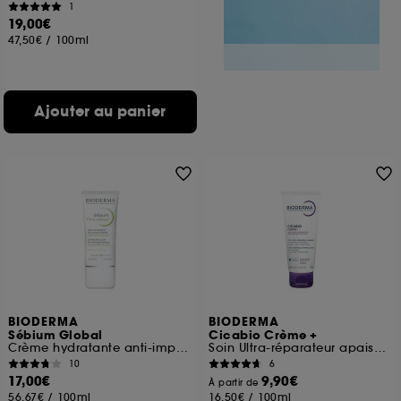
1
19,00€
47,50€
/
100ml
Ajouter au panier
BIODERMA
BIODERMA
Sébium Global
Cicabio Crème +
Crème hydratante anti-imperfections
Soin Ultra-réparateur apaisant
10
6
17,00€
9,90€
À partir de
56,67€
/
100ml
16,50€
/
100ml