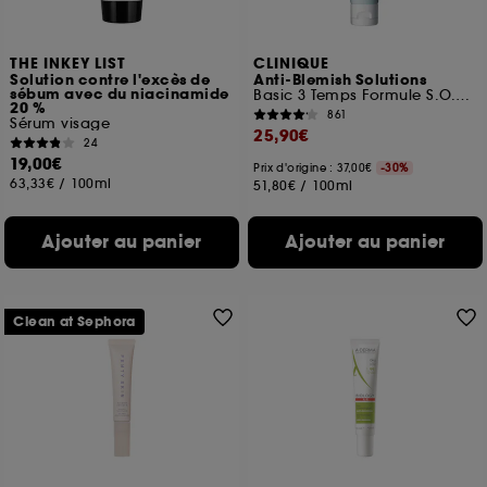
THE INKEY LIST
CLINIQUE
Solution contre l'excès de
Anti-Blemish Solutions
sébum avec du niacinamide
Basic 3 Temps Formule S.O.S Hydratant Purifiant
20 %
861
Sérum visage
25,90€
24
19,00€
Prix d'origine : 37,00€
-30%
63,33€
/
100ml
51,80€
/
100ml
Ajouter au panier
Ajouter au panier
Clean at Sephora