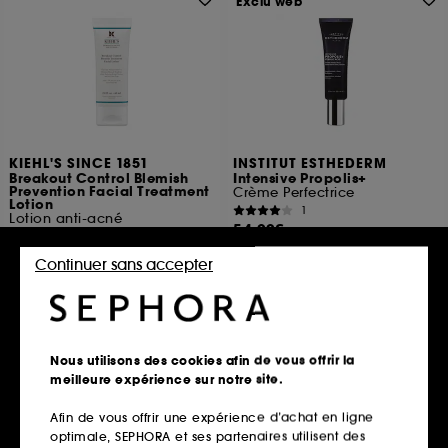
Exclu web
KIEHL'S SINCE 1851
INSTITUT ESTHEDERM
Breakout Control Blemish
Intensive Propolis+
Prevention Facial Treatment
Crème Perfectrice
Lotion
1
Lotion anti-acné
54,00€
16
108,00€
/
100ml
59,00€
Continuer sans accepter
98,33€
/
100ml
Ajouter au panier
Ajouter au panier
Nous utilisons des cookies afin de vous offrir la
meilleure expérience sur notre site.
Afin de vous offrir une expérience d’achat en ligne
optimale, SEPHORA et ses partenaires utilisent des