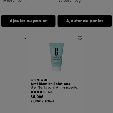
19,60€
/
100ml
72,00€
/
100g
Ajouter au panier
Ajouter au panier
CLINIQUE
Anti Blemish Solutions
Gel Nettoyant Anti-imperfections
143
35,00€
28,00€
/
100ml