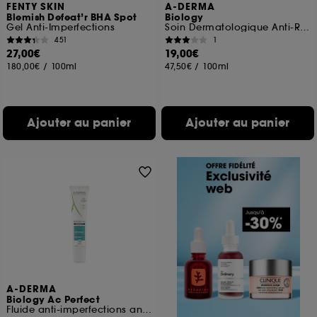
FENTY SKIN
A-DERMA
Blemish Defeat’r BHA Spot
Biology
Gel Anti-Imperfections
Soin Dermatologique Anti-Rougeurs
451
1
27,00€
19,00€
180,00€
/
100ml
47,50€
/
100ml
Ajouter au panier
Ajouter au panier
A-DERMA
Biology Ac Perfect
Fluide anti-imperfections anti-marques