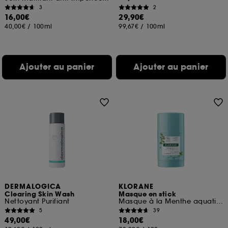
3
2
16,00€
29,90€
40,00€
/
100ml
99,67€
/
100ml
Ajouter au panier
Ajouter au panier
DERMALOGICA
KLORANE
Clearing Skin Wash
Masque en stick
Nettoyant Purifiant
Masque à la Menthe aquatique BIO
5
39
49,00€
18,00€