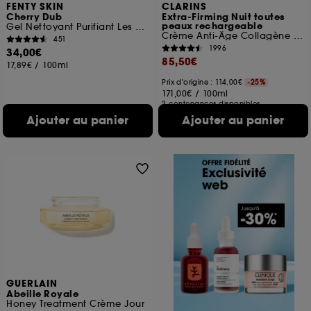
FENTY SKIN
CLARINS
Cherry Dub
Extra-Firming Nuit toutes
peaux rechargeable
Gel Nettoyant Purifiant Les Pores
Crème Anti-Âge Collagène fermeté
451
1996
34,00€
85,50€
17,89€
/
100ml
Prix d'origine : 114,00€
-25%
171,00€
/
100ml
2 contenances disponibles
Ajouter au panier
Ajouter au panier
GUERLAIN
Abeille Royale
Honey Treatment Crème Jour