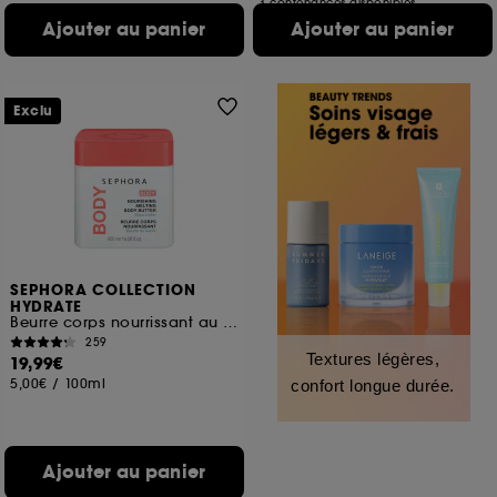
3 contenances disponibles
Ajouter au panier
Ajouter au panier
Exclu
SEPHORA COLLECTION
HYDRATE
Beurre corps nourrissant au Beurre de karité
259
Textures légères,
19,99€
5,00€
/
100ml
confort longue durée.
Ajouter au panier