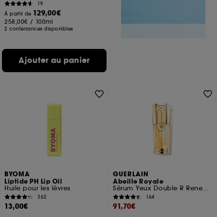
19
129,00€
À partir de
258,00€
/
100ml
2 contenances disponibles
Ajouter au panier
BYOMA
GUERLAIN
Liptide PH Lip Oil
Abeille Royale
Huile pour les lèvres
Sérum Yeux Double R Renew & Repair
362
164
13,00€
91,70€