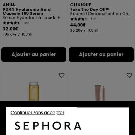
ANUA
CLINIQUE
PDRN Hyaluronic Acid
Take The Day Off™
Capsule 100 Serum
Baume Démaquillant au Charbon
Sérum hydratant à l'acide hyaluronique
403
129
44,00€
32,00€
35,20€
/
100ml
106,67€
/
100ml
Ajouter au panier
Ajouter au panier
Continuer sans accepter
CLARINS
SUMMER FRIDAYS
Lotion Tonique Hydratante -
Combo lèvres
Peaux normales à sèches
Baume à lèvres et SoftLine Lip Liner