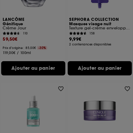
LANCÔME
SEPHORA COLLECTION
Génifique
Masques visage nuit
Crème Jour
Texture gel-crème enveloppante hydratante
110
158
59,50€
9,99€
2 contenances disponibles
Prix d'origine : 85,00€
-30%
119,00€
/
100ml
Ajouter au panier
Ajouter au panier