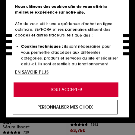
48,00€
132
Nous utilisons des cookies afin de vous offrir la
31,00€
2 produits
À partir de
meilleure expérience sur notre site.
2 contenances disponibles
Afin de vous offrir une expérience d’achat en ligne
optimale, SEPHORA et ses partenaires utilisent des
cookies et autres traceurs, tels que des :
Ajouter au panier
Découvrir
Cookies techniques :
ils sont nécessaires pour
vous permettre d’accéder aux différentes
catégories, produits et services du site et sécuriser
Best seller
Offre fidélité web
celui-ci. Ils sont essentiels au fonctionnement
technique du site et ne peuvent être désactivés.
EN SAVOIR PLUS
Cookies de personnalisation :
ils nous permettent
de vous offrir une expérience enrichie et
TOUT ACCEPTER
personnalisée en vous recommandant des
produits, des services et des contenus qui
répondent au mieux à vos préférences, et de vous
PERSONNALISER MES CHOIX
proposer des offres promotionnelles adaptées à
INNISFREE
CLARINS
Sérum Raffermissant au
Multi-Active Jour
votre profil.
Rétinol et PDRN de Thé
Crème lissante, booster d'éclat, toutes peaux
Vert™
1382
Cookies réseaux sociaux et publicité :
ils sont
Sérum lissant
63,75€
utilisés pour vous présenter du contenu susceptible
720