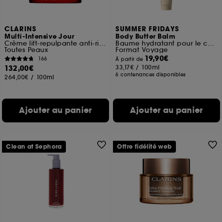
CLARINS
SUMMER FRIDAYS
Multi-Intensive Jour
Body Butter Balm
Crème lift-repulpante anti-rides
Baume hydratant pour le corps
Toutes Peaux
Format Voyage
19,90€
166
À partir de
132,00€
33,17€
/
100ml
6 contenances disponibles
264,00€
/
100ml
Ajouter au panier
Ajouter au panier
Clean at Sephora
Offre fidélité web