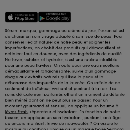
Sérum, masque, gommage ou crème de jour, l'essentiel est
de choisir un soin visage adapté à son type de peau. Pour
conserver l'éclat naturel de notre peau et soigner les
imperfections, on choisit des produits qui démaquillent et
nettoient tout en douceur, avec des ingrédients de qualité.
Nettoyer, exfolier, et hydrater, c'est une routine infaillible
pour une peau flawless. On opte pour une
eau micellaire
démaquillante et rafraîchissante, suivie d'un
gommage
visage
aux extraits naturels qui lisse la peau et la
débarrasse des impuretés de la journée. On raffole de ce
sentiment de fraîcheur, vivifiant et purifiant à la fois. Les
soins délicatement parfumés offrent un moment de détente
bien mérité dont on ne peut plus se passer. Pour un
moment gourmand et sensuel, on applique un
baume à
lèvres Fresh
, réparateur et hydratant. En fonction de notre
besoin, on applique un soin hydratant, purifiant, anti-âge,
ou encore matifiant. Envie de nouveautés ? On essaie le
masque au charbon Clinique
ou un
masque boue Sephora