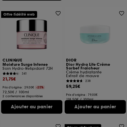
Offre fidélité web
CLINIQUE
DIOR
Moisture Surge Intense
Dior Hydra Life Crème
Sorbet Fraîcheur
Soin Hydro-Relipidant 72H
Crème hydratante
341
Extrait de mauve
21,75€
238
59,25€
Prix d'origine : 29,00€
-25%
72,50€
/
100ml
Prix d'origine : 79,00€
2 contenances disponibles
118,50€
/
100ml
Ajouter au panier
Ajouter au panier