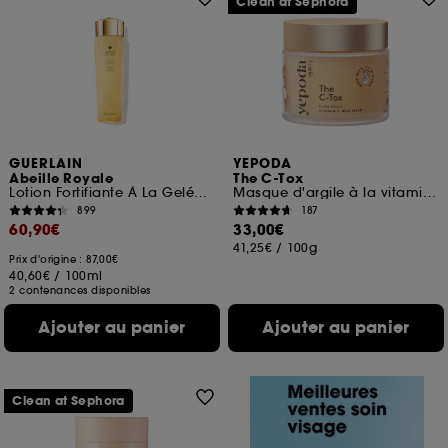
Clean at Sephora
GUERLAIN
YEPODA
Abeille Royale
The C-Tox
Lotion Fortifiante À La Gelée Royale
Masque d'argile à la vitamine c et au curcuma
899
187
60,90€
33,00€
41,25€
/
100g
Prix d'origine : 87,00€
40,60€
/
100ml
2 contenances disponibles
Ajouter au panier
Ajouter au panier
Clean at Sephora