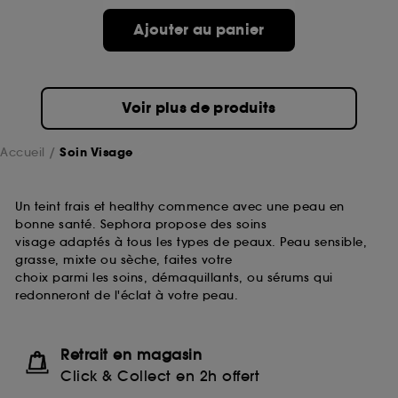
passe.
Ajouter au panier
A l'exception des cookies techniques, le dépôt et la
lecture de ces traceurs requiert votre accord. Vous
pouvez personnaliser vos choix concernant le dépôt
Voir plus de produits
de ces cookies grâce au bouton "personnaliser mes
choix" ci-dessous ou décider de "tout accepter".
Sephora pourra associer les informations de
Accueil
Soin Visage
navigation collectées par ces Cookies, pour les
finalités acceptées, avec les données personnelles
collectées ou générées lors de votre activité en ligne
Un teint frais et healthy commence avec une peau en
ou en magasin. Pour refuser tous les cookies, cliques
bonne santé. Sephora propose des soins
sur "continuer sans accepter". Voous pouvez à tout
visage adaptés à tous les types de peaux. Peau sensible,
moment choisir de retirer votrte consentement. Si vous
grasse, mixte ou sèche, faites votre
souhaitez obtenir plus d'information sur les cookies
choix parmi les soins, démaquillants, ou sérums qui
utilisés,
cliquez
ici
.
redonneront de l'éclat à votre peau.
Retrait en magasin
Click & Collect en 2h offert