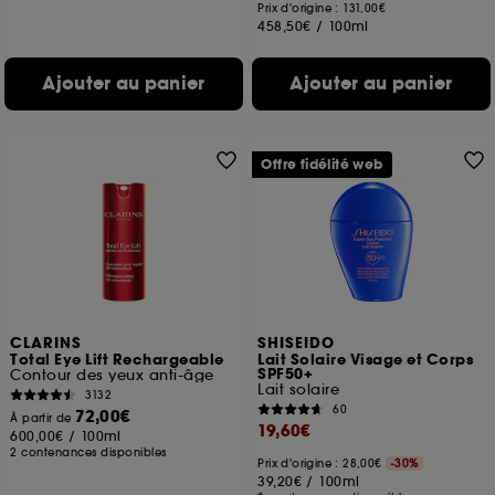
Prix d'origine : 131,00€
458,50€
/
100ml
Ajouter au panier
Ajouter au panier
Offre fidélité web
CLARINS
SHISEIDO
Total Eye Lift Rechargeable
Lait Solaire Visage et Corps
SPF50+
Contour des yeux anti-âge
Lait solaire
3132
60
72,00€
À partir de
19,60€
600,00€
/
100ml
2 contenances disponibles
Prix d'origine : 28,00€
-30%
39,20€
/
100ml