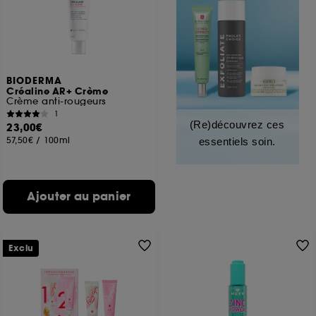
BIODERMA
Créaline AR+ Crème
Crème anti-rougeurs
1
(Re)découvrez ces
23,00€
57,50€
/
100ml
essentiels soin.
Ajouter au panier
Exclu