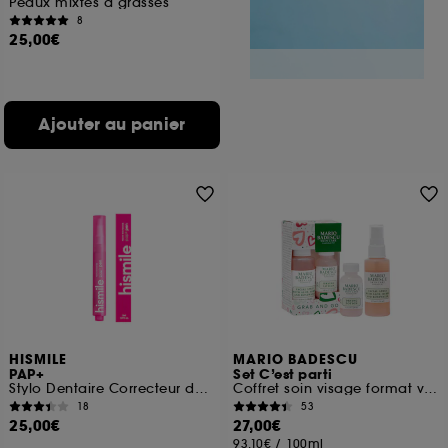
Peaux mixtes à grasses
8
25,00€
Ajouter au panier
HISMILE
MARIO BADESCU
PAP+
Set C’est parti
Stylo Dentaire Correcteur de Couleur
Coffret soin visage format voyage
18
53
25,00€
27,00€
93,10€
/
100ml