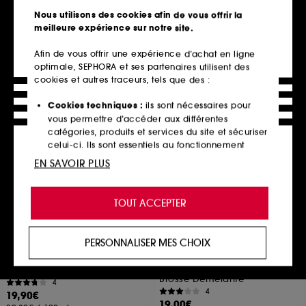
31
7
Nous utilisons des cookies afin de vous offrir la
19,90€
19,90€
meilleure expérience sur notre site.
2.689,19€
/
100g
39,80€
/
100ml
Afin de vous offrir une expérience d’achat en ligne
optimale, SEPHORA et ses partenaires utilisent des
cookies et autres traceurs, tels que des :
Ajouter au panier
Ajouter au panier
Cookies techniques :
ils sont nécessaires pour
vous permettre d’accéder aux différentes
catégories, produits et services du site et sécuriser
Exclu
celui-ci. Ils sont essentiels au fonctionnement
technique du site et ne peuvent être désactivés.
EN SAVOIR PLUS
Cookies de personnalisation :
ils nous permettent
de vous offrir une expérience enrichie et
TOUT ACCEPTER
personnalisée en vous recommandant des
produits, des services et des contenus qui
répondent au mieux à vos préférences, et de vous
PERSONNALISER MES CHOIX
proposer des offres promotionnelles adaptées à
AVENE
TANGLE TEEZER
Solaire
The Ultimate Styler
votre profil.
Millennial Pink
Fluide Très Haute Protection SPF50+
Brosse Démêlante
4
Cookies réseaux sociaux et publicité :
ils sont
4
19,90€
utilisés pour vous présenter du contenu susceptible
19,00€