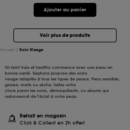
passe.
Ajouter au panier
A l'exception des cookies techniques, le dépôt et la
lecture de ces traceurs requiert votre accord. Vous
pouvez personnaliser vos choix concernant le dépôt
Voir plus de produits
de ces cookies grâce au bouton "personnaliser mes
choix" ci-dessous ou décider de "tout accepter".
Sephora pourra associer les informations de
Accueil
Soin Visage
navigation collectées par ces Cookies, pour les
finalités acceptées, avec les données personnelles
collectées ou générées lors de votre activité en ligne
Un teint frais et healthy commence avec une peau en
ou en magasin. Pour refuser tous les cookies, cliques
bonne santé. Sephora propose des soins
sur "continuer sans accepter". Voous pouvez à tout
visage adaptés à tous les types de peaux. Peau sensible,
moment choisir de retirer votrte consentement. Si vous
grasse, mixte ou sèche, faites votre
souhaitez obtenir plus d'information sur les cookies
choix parmi les soins, démaquillants, ou sérums qui
utilisés,
cliquez
ici
.
redonneront de l'éclat à votre peau.
Retrait en magasin
Click & Collect en 2h offert