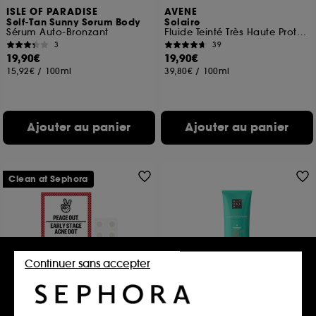
ISLE OF PARADISE
AVENE
Self-Tan Sunny Serum Body
Solaire
Sérum Auto-Bronzant
Fluide Teinté Très Haute Protection SPF50+
3
39
19,90€
19,90€
15,92€
/
100ml
39,80€
/
100ml
Ajouter au panier
Ajouter au panier
Clean at Sephora
Continuer sans accepter
PEACE OUT SKINCARE
RITUALS
Imperfection dots
The Ritual of Karma
Patchs hydrocolloïde Anti-imperfections
Crème Solaire Visage SPF 50+