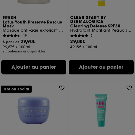
FRESH
CLEAR START BY
DERMALOGICA
Lotus Youth Preserve Rescue
Mask
Clearing Defense SPF30
Masque anti-âge exfoliant au Lotus
Hydratant Matifiant Peaux Jeunes SPF30
19
2
29,90€
29,00€
À partir de
99,67€
/
100ml
49,15€
/
100ml
2 contenances disponibles
Ajouter au panier
Ajouter au panier
Hot on social