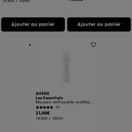
39,80€
/
100ml
de vous plaire via des publicités, y compris sur des
sites tiers et sur les réseaux sociaux, sur la base
des pages que vous avez consultées, de votre
navigation, et de l'historique de vos interactions.
Ajouter au panier
Ajouter au panier
Cookies de mesure d’audience :
ils nous
permettent de réaliser des statistiques de
fréquentation et de navigation sur notre site afin
d’en améliorer la performance.
Cookies de sécurisation des paiements en ligne :
ils nous permettent de lutter notamment contre les
fraudes aux moyens de paiement et les
usurpations d’identité.
Cookies fonctionnels :
il s’agit de cookies
permettant l’affichage et/ou la fourniture de
AVENE
Les Essentiels
certaines fonctionnalités du site, tel que les
Mousse nettoyante matifiante
cookies d’authentification qui sont utilisés afin de
39
vous faire bénéficier de l’authentification
21,00€
prolongée vous permettant d’accéder à votre
14,00€
/
100ml
compte lors de votre prochaine visite sur le site
sans saisir à nouveau votre identifiant et mot de