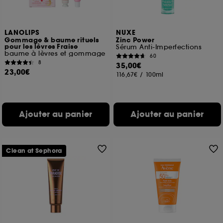
LANOLIPS
NUXE
Gommage & baume rituels
Zinc Power
pour les lèvres Fraise
Sérum Anti-Imperfections
baume à lèvres et gommage
60
8
35,00€
23,00€
116,67€
/
100ml
Ajouter au panier
Ajouter au panier
Clean at Sephora