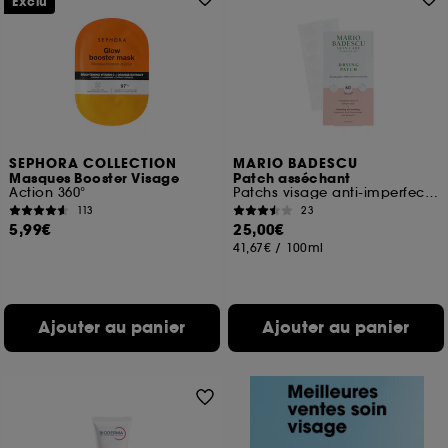
Exclu
SEPHORA COLLECTION
MARIO BADESCU
Masques Booster Visage
Patch asséchant
Action 360°
Patchs visage anti-imperfections
113
23
5,99€
25,00€
41,67€
/
100ml
Ajouter au panier
Ajouter au panier