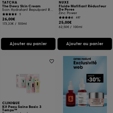
TATCHA
NUXE
The Dewy Skin Cream
Fluide Matifiant Réducteur
De Pores
Soin Hydratant Repulpant Riche Format Voyage
Zinc Power
5
487
26,00€
25,00€
173,33€
/
100ml
62,50€
/
100ml
Ajouter au panier
Ajouter au panier
CLINIQUE
Kit Peau Saine Basic 3
Temps™