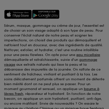
Sérum, masque, gommage ou crème de jour, l'essentiel est
de choisir un soin visage adapté à son type de peau. Pour
conserver l'éclat naturel de notre peau et soigner les
imperfections, on choisit des produits qui démaquillent et
nettoient tout en douceur, avec des ingrédients de qualité.
Nettoyer, exfolier, et hydrater, c'est une routine infaillible
pour une peau flawless. On opte pour une
eau micellaire
démaquillante et rafraîchissante, suivie d'un
gommage
visage
aux extraits naturels qui lisse la peau et la
débarrasse des impuretés de la journée. On raffole de ce
sentiment de fraîcheur, vivifiant et purifiant à la fois. Les
soins délicatement parfumés offrent un moment de détente
bien mérité dont on ne peut plus se passer. Pour un
moment gourmand et sensuel, on applique un
baume à
lèvres Fresh
, réparateur et hydratant. En fonction de notre
besoin, on applique un soin hydratant, purifiant, anti-âge,
ou encore matifiant. Envie de nouveautés ? On essaie le
masque au charbon Clinique
ou un
masque boue Sephora