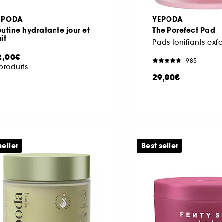
EPODA
YEPODA
utine hydratante jour et
The Porefect Pad
it
2,00€
985
produits
29,00€
seller
Best seller