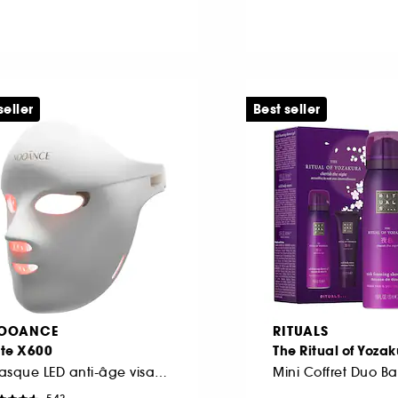
seller
Best seller
OOANCE
RITUALS
ite X600
The Ritual of Yoza
Masque LED anti-âge visage