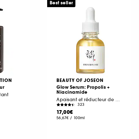
Best seller
TION
BEAUTY OF JOSEON
ur
Glow Serum: Propolis +
Niacinamide
tant
Apaisant et réducteur de pores
323
17,00€
56,67€
/
100ml