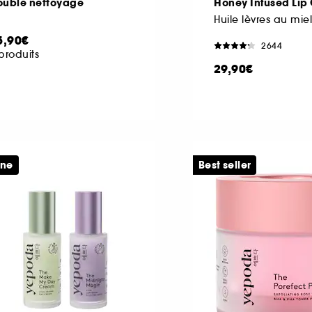
ouble nettoyage
Honey Infused Lip 
Huile lèvres au miel
5,90€
2644
produits
29,90€
ine
Best seller