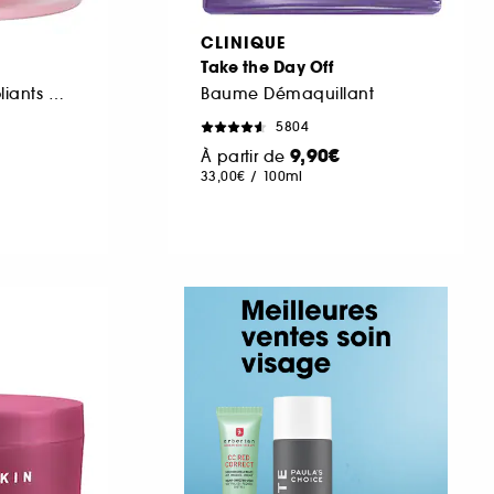
CLINIQUE
Take the Day Off
Pads tonifiants exfoliants à l'eau de rose, AHA, BHA et PHA
Baume Démaquillant
5804
9,90€
À partir de
33,00€
/
100ml