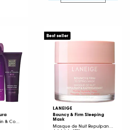
Best seller
LANEIGE
kura
Bouncy & Firm Sleeping
Mask
Mini Coffret Duo Bain & Corps
Masque de Nuit Repulpant & Raffermissant