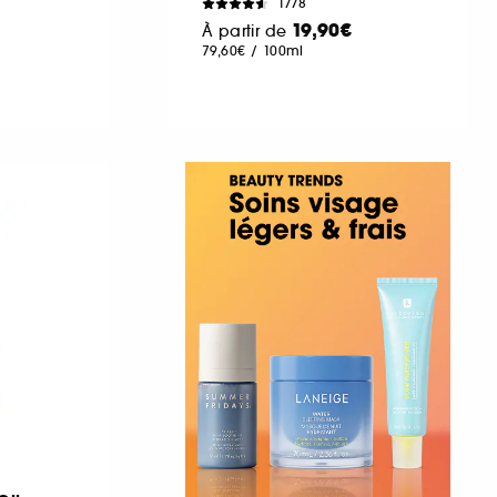
1778
19,90€
À partir de
79,60€
/
100ml