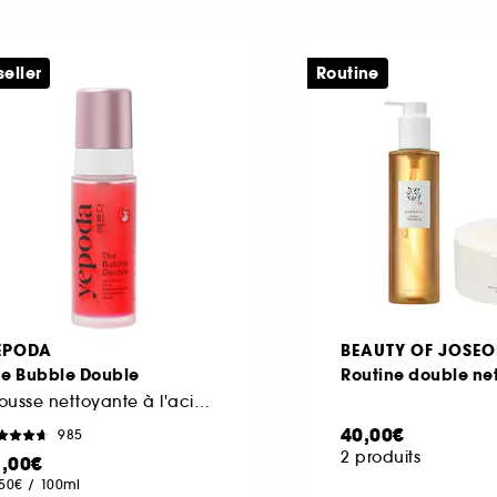
seller
Routine
EPODA
BEAUTY OF JOSE
he Bubble Double
Routine double ne
Mousse nettoyante à l'acide salicylique et à la grenade
40,00€
985
2 produits
1,00€
,50€
/
100ml