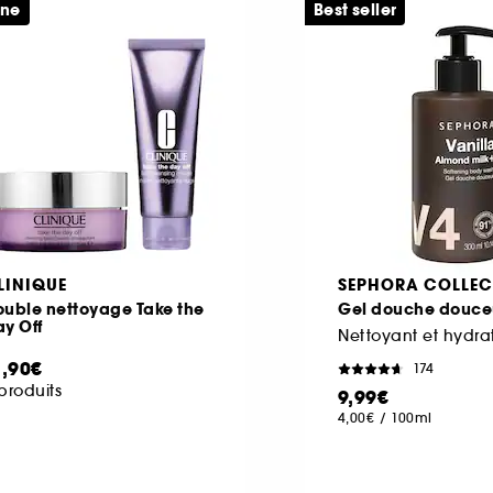
ine
Best seller
LINIQUE
SEPHORA COLLEC
ouble nettoyage Take the
Gel douche douce
y Off
Nettoyant et hydra
1,90€
174
produits
9,99€
4,00€
/
100ml