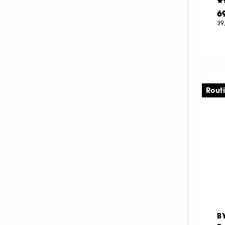
EVE LOM (3)
6
FENTY BEAUTY (1)
39
FENTY SKIN (41)
FIRST AID BEAUTY (15)
FOREO (5)
FRESH (22)
Rout
GARANCIA (15)
GISOU (3)
GIVENCHY (12)
GLOSSIER (10)
GLOWERY (15)
GLOW RECIPE (29)
GRANDE COSMETICS (2)
GUCCI (1)
B
GUERLAIN (52)