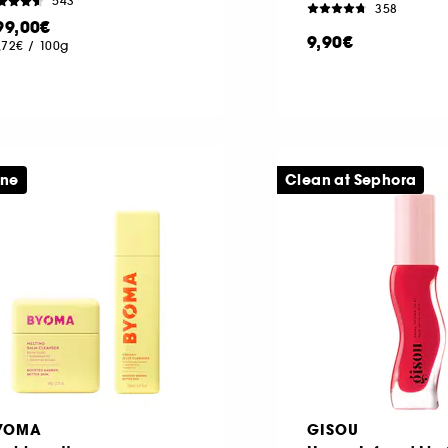
543
358
99,00€
9,90€
,72€
/
100g
ine
Clean at Sephora
YOMA
GISOU