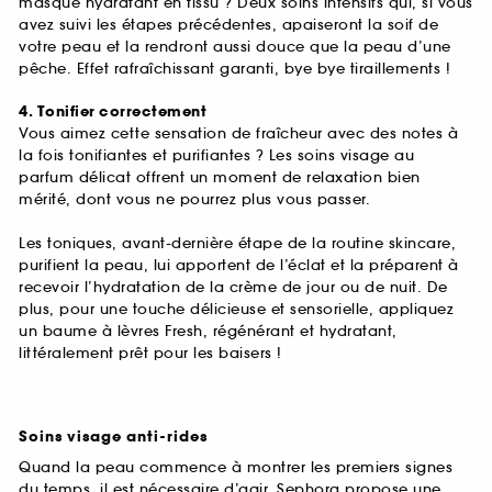
masque hydratant en tissu ? Deux soins intensifs qui, si vous
avez suivi les étapes précédentes, apaiseront la soif de
votre peau et la rendront aussi douce que la peau d’une
pêche. Effet rafraîchissant garanti, bye bye tiraillements !
4. Tonifier correctement
Vous aimez cette sensation de fraîcheur avec des notes à
la fois tonifiantes et purifiantes ? Les soins visage au
parfum délicat offrent un moment de relaxation bien
mérité, dont vous ne pourrez plus vous passer.
Les toniques, avant-dernière étape de la routine skincare,
purifient la peau, lui apportent de l’éclat et la préparent à
recevoir l’hydratation de la crème de jour ou de nuit. De
plus, pour une touche délicieuse et sensorielle, appliquez
un baume à lèvres Fresh, régénérant et hydratant,
littéralement prêt pour les baisers !
Soins visage anti-rides
Quand la peau commence à montrer les premiers signes
du temps, il est nécessaire d’agir. Sephora propose une