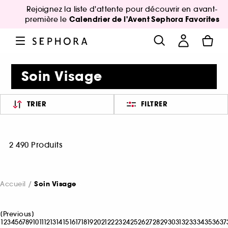
Rejoignez la liste d'attente pour découvrir en avant-
Calendrier de l'Avent Sephora Favorites
première le
Soin Visage
TRIER
FILTRER
2 490 Produits
Accueil
Soin Visage
[
Previous
]
1
2
3
4
5
6
7
8
9
10
11
12
13
14
15
16
17
18
19
20
21
22
23
24
25
26
27
28
29
30
31
32
33
34
35
36
37