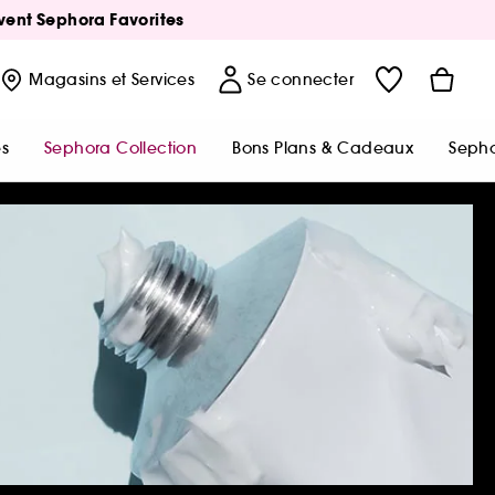
Avent Sephora Favorites
Magasins
et Services
Se connecter
s
Sephora Collection
Bons Plans & Cadeaux
Sepho