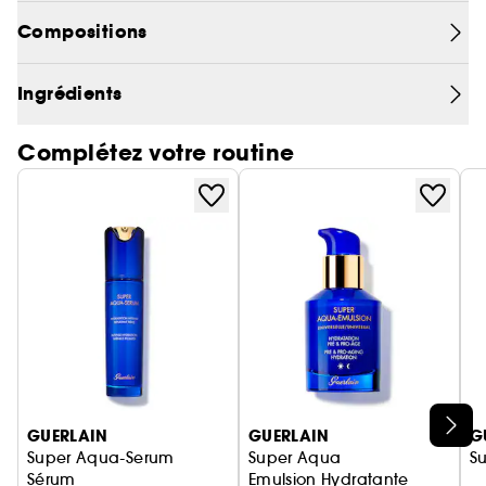
l'oeil. Grâce à sa formule enrichie en extraits de
Compositions
levure et Ruscus favorisant la microcirculation,
poches et cernes sont atténués. Le regard est
frais, éclatant et lisse.
Ingrédients
Complétez votre routine
Ignorer le carrousel produits
GUERLAIN
GUERLAIN
G
Super Aqua-Serum
Super Aqua
S
Sérum
Emulsion Hydratante