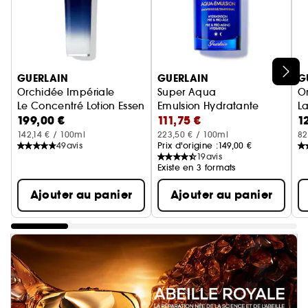
Ignorer le carrousel produits
GUERLAIN
GUERLAIN
G
Orchidée Impériale
Super Aqua
O
Le Concentré Lotion Essence
Emulsion Hydratante
La
199,00 €
111,75 €
1
142,14 € / 100ml
223,50 € / 100ml
82
49
avis
Prix d'origine :
149,00 €
19
avis
Existe en 3 formats
Ajouter au panier
Ajouter au panier