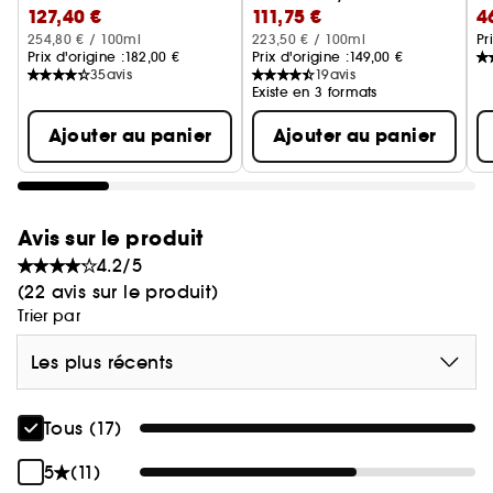
127,40 €
111,75 €
4
254,80 € / 100ml
223,50 € / 100ml
Pr
Prix d'origine :
182,00 €
Prix d'origine :
149,00 €
35
avis
19
avis
Existe en 3 formats
Ajouter au panier
Ajouter au panier
Avis sur le produit
4.2/5
(22 avis sur le produit)
Trier par
Les plus récents
Tous (17)
5
(11)