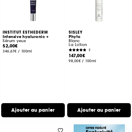
INSTITUT ESTHEDERM
SISLEY
Intensive hyaluronic +
Phyto
Sérum yeux
Blanc
La Lotion
52,00€
2
346,67€
/
100ml
147,00€
98,00€
/
100ml
Ajouter au panier
Ajouter au panier