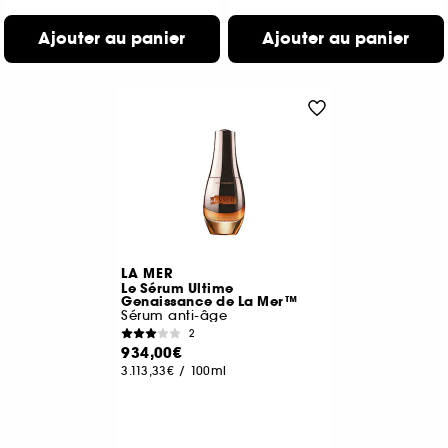
Ajouter au panier
Ajouter au panier
LA MER
Le Sérum Ultime
Genaissance de La Mer™
Sérum anti-âge
2
934,00€
3.113,33€
/
100ml