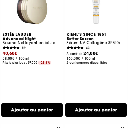
ESTÉE LAUDER
KIEHL'S SINCE 1851
Advanced Night
Better Screen
Baume Nettoyant enrichi en Huiles Végétales Nourrissantes
Sérum UV Collagène SPF50+
59
43
40,60€
24,00€
À partir de
58,00€
/
100ml
160,00€
/
100ml
Prix le plus bas :
57,00€
-28.8%
2 contenances disponibles
Ajouter au panier
Ajouter au panier