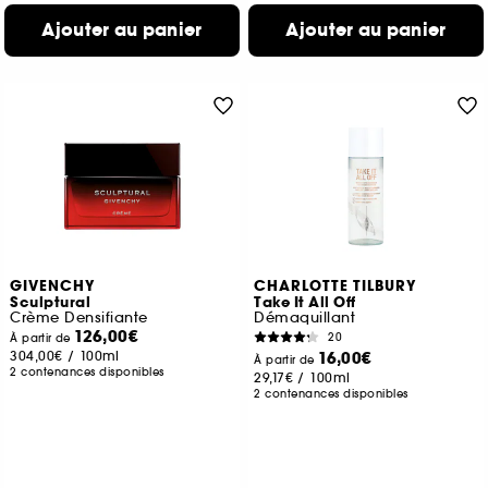
Ajouter au panier
Ajouter au panier
GIVENCHY
CHARLOTTE TILBURY
Sculptural
Take It All Off
Crème Densifiante
Démaquillant
126,00€
20
À partir de
304,00€
/
100ml
16,00€
À partir de
2 contenances disponibles
29,17€
/
100ml
2 contenances disponibles