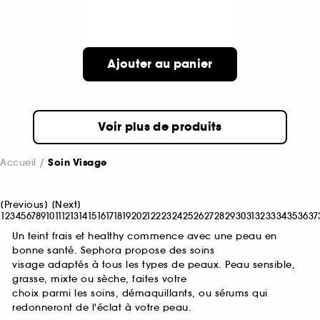
Ajouter au panier
Voir plus de produits
Accueil
Soin Visage
[
Previous
]
[
Next
]
1
2
3
4
5
6
7
8
9
10
11
12
13
14
15
16
17
18
19
20
21
22
23
24
25
26
27
28
29
30
31
32
33
34
35
36
37
Un teint frais et healthy commence avec une peau en
bonne santé. Sephora propose des soins
visage adaptés à tous les types de peaux. Peau sensible,
grasse, mixte ou sèche, faites votre
choix parmi les soins, démaquillants, ou sérums qui
redonneront de l'éclat à votre peau.