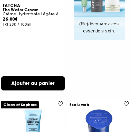
TATCHA
The Water Cream
Crème Hydratante Légère Affinant Les Pores Format voyage
26,00€
(Re)découvrez ces
173,33€
/
100ml
essentiels soin.
Ajouter au panier
Clean at Sephora
Exclu web