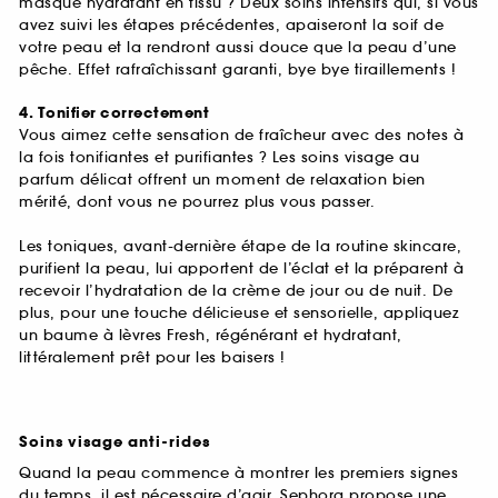
masque hydratant en tissu ? Deux soins intensifs qui, si vous
avez suivi les étapes précédentes, apaiseront la soif de
votre peau et la rendront aussi douce que la peau d’une
pêche. Effet rafraîchissant garanti, bye bye tiraillements !
4. Tonifier correctement
Vous aimez cette sensation de fraîcheur avec des notes à
la fois tonifiantes et purifiantes ? Les soins visage au
parfum délicat offrent un moment de relaxation bien
mérité, dont vous ne pourrez plus vous passer.
Les toniques, avant-dernière étape de la routine skincare,
purifient la peau, lui apportent de l’éclat et la préparent à
recevoir l’hydratation de la crème de jour ou de nuit. De
plus, pour une touche délicieuse et sensorielle, appliquez
un baume à lèvres Fresh, régénérant et hydratant,
littéralement prêt pour les baisers !
Soins visage anti-rides
Quand la peau commence à montrer les premiers signes
du temps, il est nécessaire d’agir. Sephora propose une