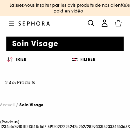
Laissez-vous inspirer par les avis produits de nos client(e)s
gold en vidéo !
Soin Visage
TRIER
FILTRER
2 475 Produits
Accueil
Soin Visage
[
Previous
]
1
2
3
4
5
6
7
8
9
10
11
12
13
14
15
16
17
18
19
20
21
22
23
24
25
26
27
28
29
30
31
32
33
34
35
36
37