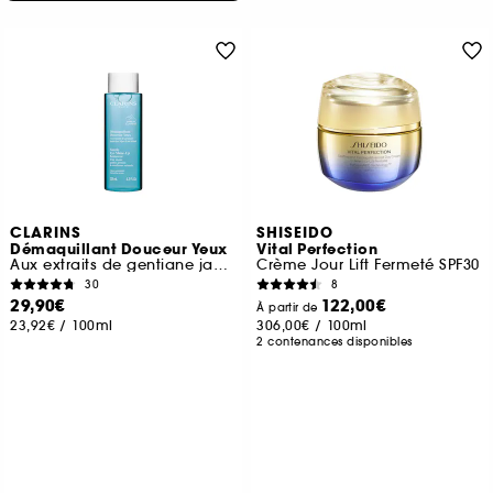
CLARINS
SHISEIDO
Démaquillant Douceur Yeux
Vital Perfection
Aux extraits de gentiane jaune des Alpes & de bleuet
Crème Jour Lift Fermeté SPF30
30
8
29,90€
122,00€
À partir de
23,92€
/
100ml
306,00€
/
100ml
2 contenances disponibles