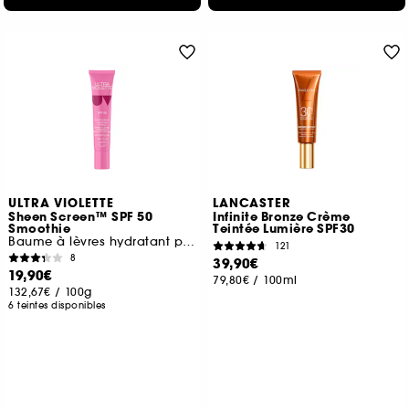
ULTRA VIOLETTE
LANCASTER
Sheen Screen™ SPF 50
Infinite Bronze Crème
Smoothie
Teintée Lumière SPF30
Baume à lèvres hydratant protection solaire
121
8
39,90€
19,90€
79,80€
/
100ml
132,67€
/
100g
6 teintes disponibles