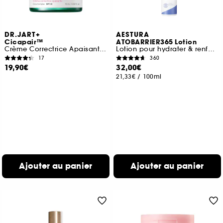
DR.JART+
AESTURA
Cicapair™
ATOBARRIER365 Lotion
Crème Correctrice Apaisante SPF 30
Lotion pour hydrater & renforcer la barrière cutanée
17
360
19,90€
32,00€
21,33€
/
100ml
Ajouter au panier
Ajouter au panier