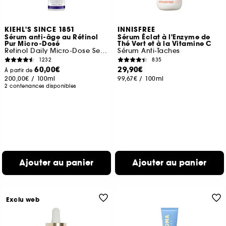
KIEHL'S SINCE 1851
INNISFREE
Sérum anti-âge au Rétinol
Sérum Éclat à l'Enzyme de
Pur Micro-Dosé
Thé Vert et à la Vitamine C
Retinol Daily Micro-Dose Serum
Sérum Anti-Taches
1232
835
60,00€
29,90€
À partir de
200,00€
/
100ml
99,67€
/
100ml
2 contenances disponibles
Ajouter au panier
Ajouter au panier
Exclu web