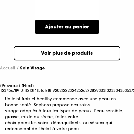
Ajouter au panier
Voir plus de produits
Accueil
Soin Visage
[
Previous
]
[
Next
]
1
2
3
4
5
6
7
8
9
10
11
12
13
14
15
16
17
18
19
20
21
22
23
24
25
26
27
28
29
30
31
32
33
34
35
36
37
Un teint frais et healthy commence avec une peau en
bonne santé. Sephora propose des soins
visage adaptés à tous les types de peaux. Peau sensible,
grasse, mixte ou sèche, faites votre
choix parmi les soins, démaquillants, ou sérums qui
redonneront de l'éclat à votre peau.