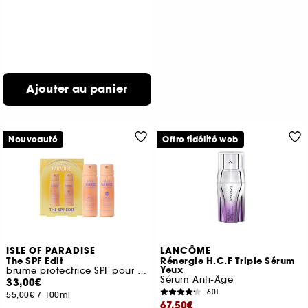
Ajouter au panier
Nouveauté
Offre fidélité web
ISLE OF PARADISE
LANCÔME
The SPF Edit
Rénergie H.C.F Triple Sérum
Yeux
brume protectrice SPF pour le visage et le corps
Sérum Anti-Âge
33,00€
601
55,00€
/
100ml
67,50€