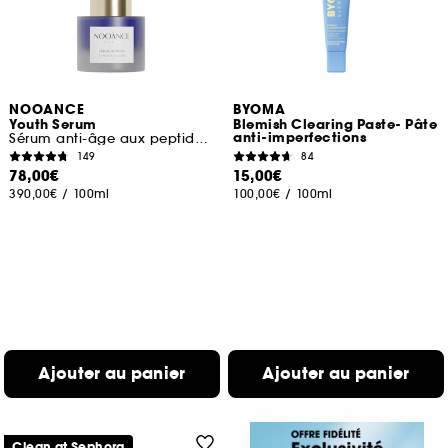
NOOANCE
BYOMA
Youth Serum
Blemish Clearing Paste- Pâte
anti-imperfections
Sérum anti-âge aux peptides de cuivre
149
84
78,00€
15,00€
390,00€
/
100ml
100,00€
/
100ml
Ajouter au panier
Ajouter au panier
Clean at Sephora