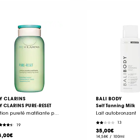
Y CLARINS
BALI BODY
Y CLARINS PURE-RESET
Self Tanning Milk
Lotion pureté matifiante peaux mixtes à grasses
Lait autobronzant
13
19
35,00€
3,00€
14,58€
/
100ml