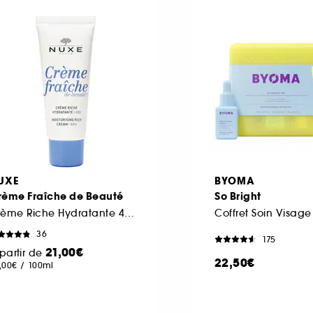
UXE
BYOMA
rème Fraîche de Beauté
So Bright
Crème Riche Hydratante 48h
Coffret Soin Visage
36
175
21,00€
partir de
22,50€
,00€
/
100ml