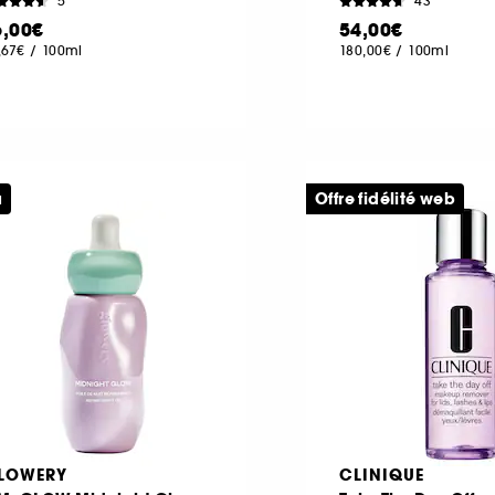
5
43
6,00€
54,00€
,67€
/
100ml
180,00€
/
100ml
u
Offre fidélité web
LOWERY
CLINIQUE