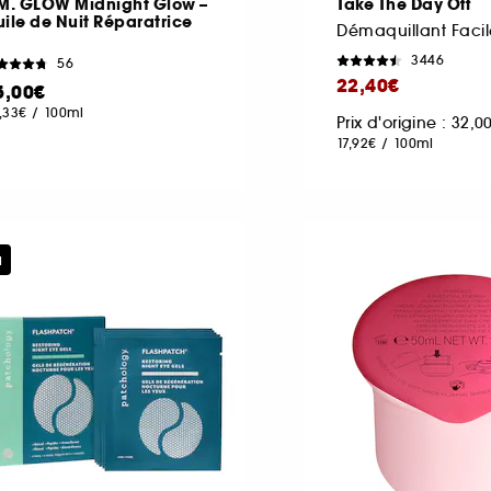
.M. GLOW Midnight Glow –
Take The Day Off
ile de Nuit Réparatrice
3446
56
22,40€
5,00€
,33€
/
100ml
Prix d'origine : 32,
17,92€
/
100ml
u