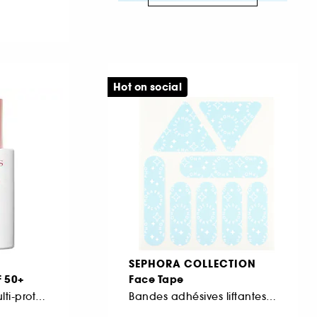
Hot on social
SEPHORA COLLECTION
F 50+
Face Tape
Ecran quotidien multi-protection 6-en-1
Bandes adhésives liftantes pour le visage