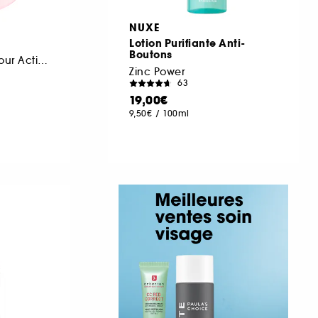
NUXE
Lotion Purifiante Anti-
Boutons
Recharge Crème Jour Activatrice d'Hydratation SPF20
Zinc Power
63
19,00€
9,50€
/
100ml