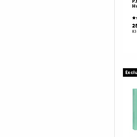
P
HERMÈS (3)
Hu
HISMILE (6)
HUGO BOSS (2)
2
ILIA (6)
83
INDIE LEE (1)
INNISFREE (18)
INSTITUT ESTHEDERM (25)
INVISIBOBBLE (4)
Excl
ISLE OF PARADISE (10)
JACADI (3)
JEAN PAUL GAULTIER (1)
JO MALONE LONDON (1)
KÉRASTASE (3)
KIEHL'S SINCE 1851 (56)
KLORANE (9)