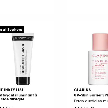
n at Sephora
HE INKEY LIST
CLARINS
ttoyant illuminant à
UV+Skin Barrier SP
acide fulvique