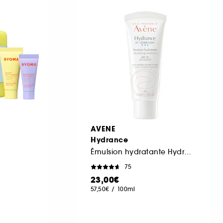
AVENE
Hydrance
Émulsion hydratante Hydrance UV légère
75
23,00€
57,50€
/
100ml