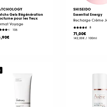
ATCHOLOGY
SHISEIDO
atchs Gels Régénération
Essential Energy
cturne pour les Yeux
ormat Voyage
8
106
71,00€
5,90€
142,00€
/
100ml
u