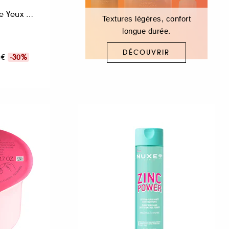
Démaquillant Facile Yeux / Lèvres
Textures légères, confort
longue durée.
DÉCOUVRIR
00€
-30%